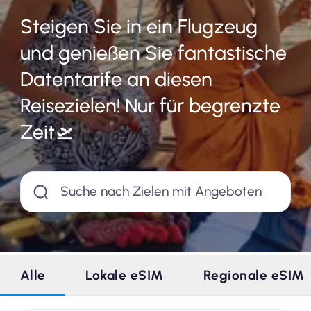
Steigen Sie in ein Flugzeug
Warum Nomad eSIM
und genießen Sie fantastische
Datentarife an diesen
Verwendung einer eSIM
Reisezielen! Nur für begrenzte
Zeit🛫
Für das Geschäft
Suche nach Zielen mit Angeboten
Alle
Lokale eSIM
Regionale eSIM