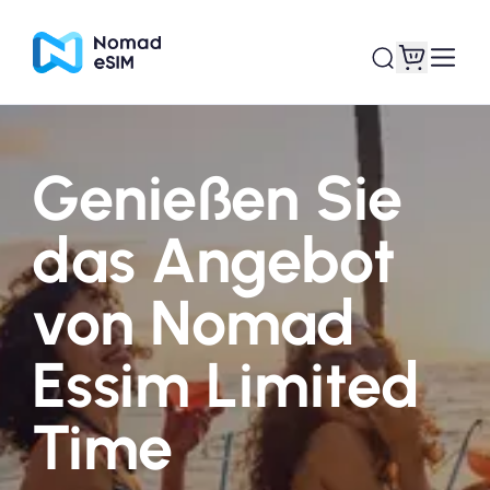
Genießen Sie
Anmelden /
Meine eSIMs
Registrieren
das Angebot
von Nomad
Shop-Tarife
Essim Limited
Time
Über eSIM