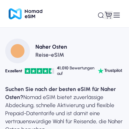
Anmelden /
Naher Osten
Meine eSIMs
Registrieren
Reise-eSIM
41,010
Bewertungen
Exzellent
auf
Shop-Tarife
Suchen Sie nach der besten eSIM für Naher
Osten?
Nomad eSIM bietet zuverlässige
Abdeckung, schnelle Aktivierung und flexible
Prepaid-Datentarife und ist damit eine
Über eSIM
vertrauenswürdige Wahl für Reisende, die Naher