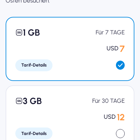
Osten besuchen.
Warum Nomad eSIM
1 GB
Für 7 TAGE
Verwendung einer eSIM
7
USD
Tarif-Details
Für das Geschäft
3 GB
Für 30 TAGE
12
USD
Tarif-Details