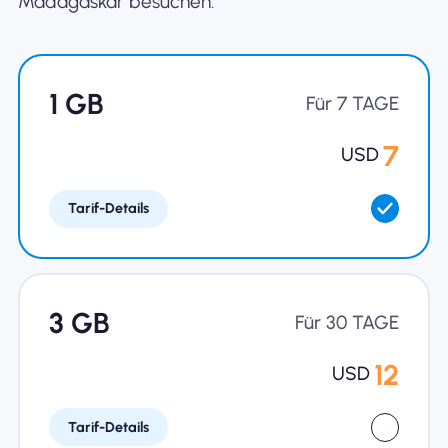
Madagaskar besuchen.
Warum Nomad eSIM
1 GB
Für 7 TAGE
Verwendung einer eSIM
7
USD
Tarif-Details
Für das Geschäft
3 GB
Für 30 TAGE
12
USD
Tarif-Details