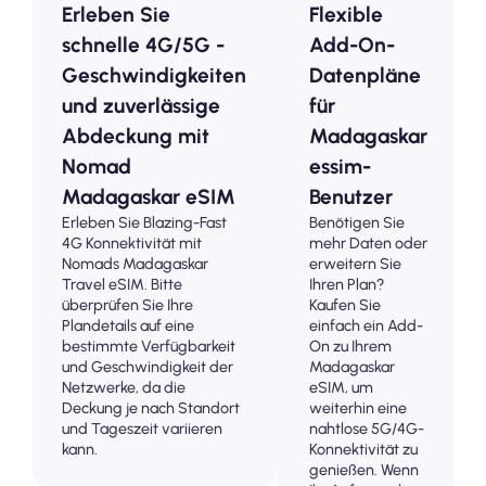
Erleben Sie
Flexible
schnelle 4G/5G -
Add-On-
Geschwindigkeiten
Datenpläne
und zuverlässige
für
Abdeckung mit
Madagaskar
Nomad
essim-
Madagaskar eSIM
Benutzer
Erleben Sie Blazing-Fast
Benötigen Sie
4G Konnektivität mit
mehr Daten oder
Nomads Madagaskar
erweitern Sie
Travel eSIM. Bitte
Ihren Plan?
überprüfen Sie Ihre
Kaufen Sie
Plandetails auf eine
einfach ein Add-
bestimmte Verfügbarkeit
On zu Ihrem
und Geschwindigkeit der
Madagaskar
Netzwerke, da die
eSIM, um
Deckung je nach Standort
weiterhin eine
und Tageszeit variieren
nahtlose 5G/4G-
kann.
Konnektivität zu
genießen. Wenn