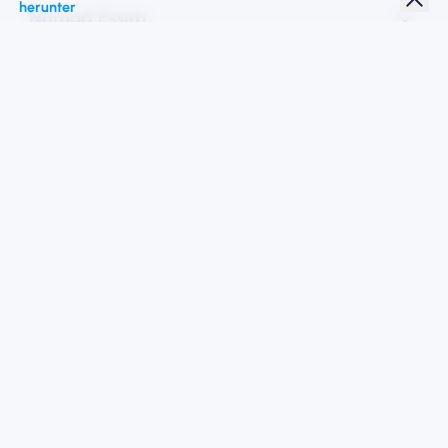
herunter
Nomad Essim
Studentenrabatt
Top -Ziele
Folgen Sie uns
Nutzungsbedingungen
Datenschutzrichtlinie