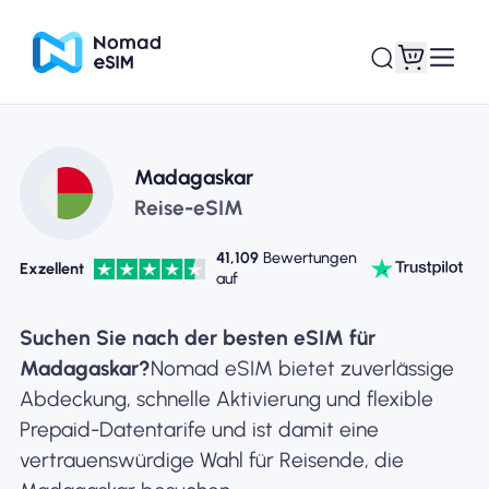
Anmelden /
Madagaskar
Meine eSIMs
Registrieren
Reise-eSIM
41,109
Bewertungen
Exzellent
auf
Shop-Tarife
Suchen Sie nach der besten eSIM für
Madagaskar?
Nomad eSIM bietet zuverlässige
Abdeckung, schnelle Aktivierung und flexible
Prepaid-Datentarife und ist damit eine
Über eSIM
vertrauenswürdige Wahl für Reisende, die