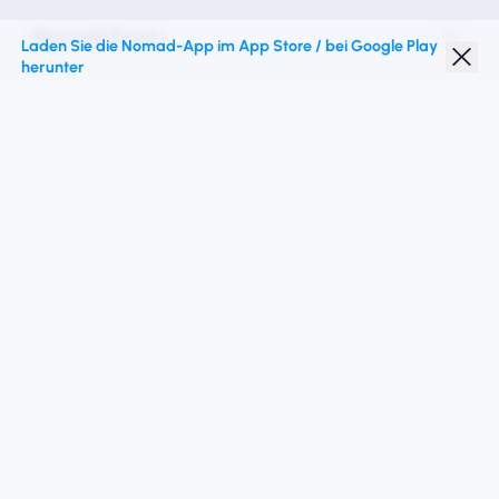
Nomad Essim
Laden Sie die Nomad-App im App Store / bei Google Play
herunter
Studentenrabatt
Top -Ziele
Folgen Sie uns