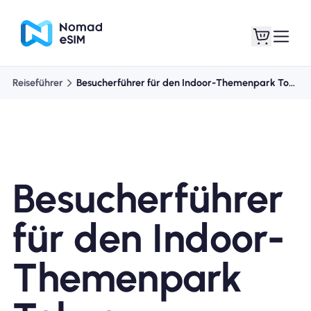
Reiseführer
Besucherführer für den Indoor-Themenpark Tokyo
Anmelden /
Meine eSIMs
Registrieren
Besucherführer
Shop-Tarife
für den Indoor-
Themenpark
Über eSIM