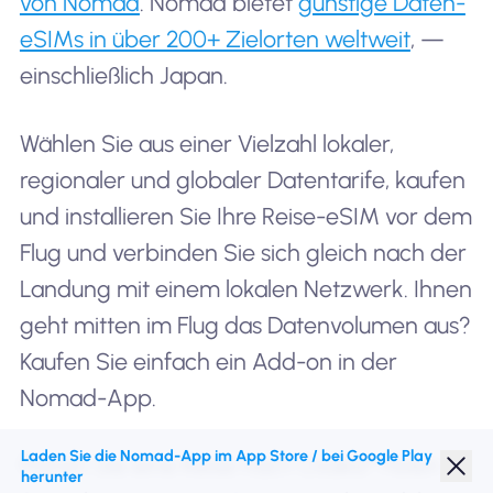
von Nomad
. Nomad bietet
günstige Daten-
eSIMs in über 200+ Zielorten weltweit
, —
einschließlich Japan.
Wählen Sie aus einer Vielzahl lokaler,
regionaler und globaler Datentarife, kaufen
und installieren Sie Ihre Reise-eSIM vor dem
Flug und verbinden Sie sich gleich nach der
Landung mit einem lokalen Netzwerk. Ihnen
geht mitten im Flug das Datenvolumen aus?
Kaufen Sie einfach ein Add-on in der
Nomad-App.
Laden Sie die Nomad-App im App Store / bei Google Play
Planen Sie eine Reise nach Osaka? Holen
herunter