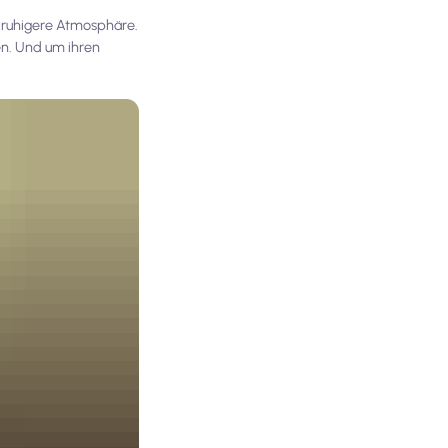
d ruhigere Atmosphäre.
en. Und um ihren