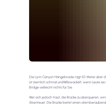
Die Lynn Canyon Hängebrücke ragt 50 Meter über den
ist ziemlich schmal und
Wille
wackelt, wenn Leute sie
Bridge vielleicht nichts für Sie.
Wer sich jedoch traut, die Brücke zu überqueren,
Abenteuer. Die Brücke bietet einen atemberaubend