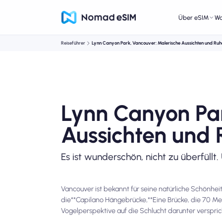
Über eSIM
W
Reiseführer
Lynn Canyon Park, Vancouver: Malerische Aussichten und Ruh
Lynn Canyon Par
Aussichten und
Es ist wunderschön, nicht zu überfüllt. 
Vancouver ist bekannt für seine natürliche Schönhe
die**Capilano Hängebrücke,**Eine Brücke, die 70 M
Vogelperspektive auf die Schlucht darunter verspric