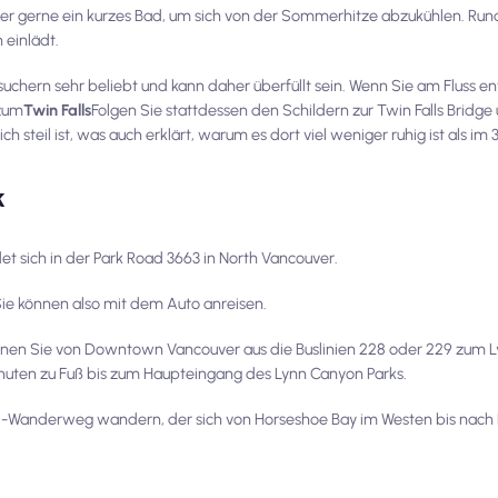
 gerne ein kurzes Bad, um sich von der Sommerhitze abzukühlen. Rund
 einlädt.
esuchern sehr beliebt und kann daher überfüllt sein. Wenn Sie am Fluss
 zum
Twin Falls
Folgen Sie stattdessen den Schildern zur Twin Falls Bridge
ch steil ist, was auch erklärt, warum es dort viel weniger ruhig ist als im
k
 sich in der Park Road 3663 in North Vancouver.
Sie können also mit dem Auto anreisen.
nnen Sie von Downtown Vancouver aus die Buslinien 228 oder 229 zum L
nuten zu Fuß bis zum Haupteingang des Lynn Canyon Parks.
-Wanderweg wandern, der sich von Horseshoe Bay im Westen bis nach 