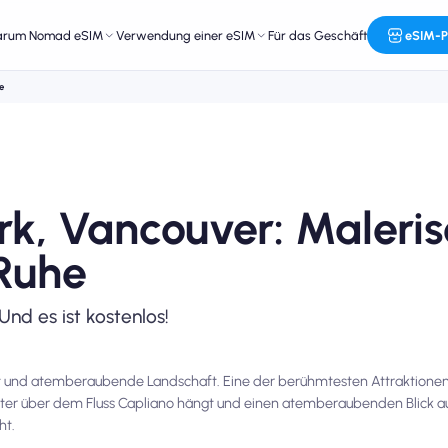
arum Nomad eSIM
Verwendung einer eSIM
Für das Geschäft
eSIM-P
e
k, Vancouver: Maleri
 Ruhe
Und es ist kostenlos!
it und atemberaubende Landschaft. Eine der berühmtesten Attraktionen 
eter über dem Fluss Capliano hängt und einen atemberaubenden Blick a
ht.