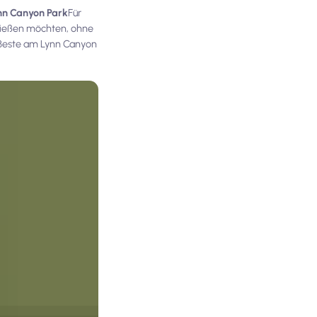
nn Canyon Park
Für
enießen möchten, ohne
 Beste am Lynn Canyon