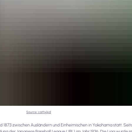
Source: cathykid
nd 1873 zwischen Ausländern und Einheimischen in Yokohama statt. Seit
ung der Japanese Baseball League (JBL) im Jahr 1936. Die Liga wurde sp