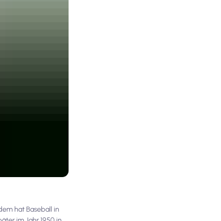
dem hat Baseball in
äter im Jahr 1950 in