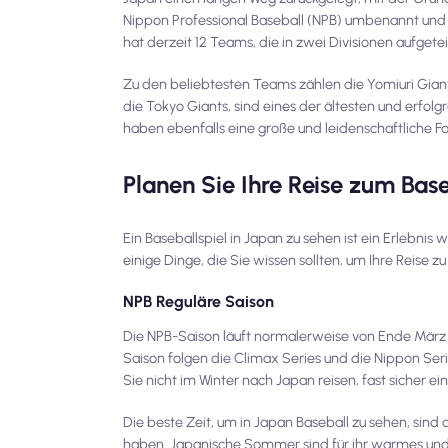
Nippon Professional Baseball (NPB) umbenannt und i
hat derzeit 12 Teams, die in zwei Divisionen aufgetei
Zu den beliebtesten Teams zählen die Yomiuri Giant
die Tokyo Giants, sind eines der ältesten und erfol
haben ebenfalls eine große und leidenschaftliche 
Planen Sie Ihre Reise zum Bas
Ein Baseballspiel in Japan zu sehen ist ein Erlebnis
einige Dinge, die Sie wissen sollten, um Ihre Reise zu
NPB Reguläre Saison
Die NPB-Saison läuft normalerweise von Ende März b
Saison folgen die Climax Series und die Nippon Ser
Sie nicht im Winter nach Japan reisen, fast sicher e
Die beste Zeit, um in Japan Baseball zu sehen, si
haben. Japanische Sommer sind für ihr warmes und f