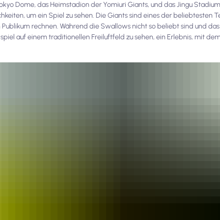
 Tokyo Dome, das Heimstadion der Yomiuri Giants, und das Jingu Stadiu
hkeiten, um ein Spiel zu sehen. Die Giants sind eines der beliebtesten
Publikum rechnen. Während die Swallows nicht so beliebt sind und das 
llspiel auf einem traditionellen Freiluftfeld zu sehen, ein Erlebnis, mit 