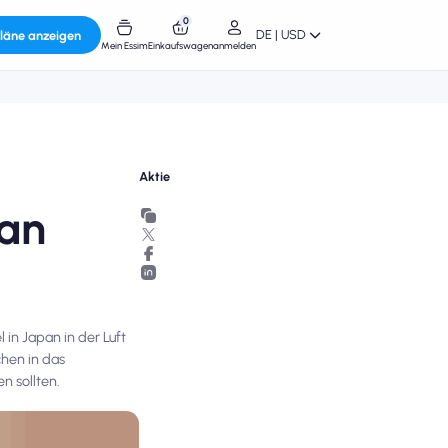
0
DE | USD
läne anzeigen
Mein Essim
Einkaufswagen
anmelden
Aktie
 an
 in Japan in der Luft
chen in das
n sollten.