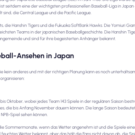
st seitdem eine der wichtigsten professionellen Baseball-Liga in Japa
lt sind, die Central League und die Pacific League.
s, die Hanshin Tigers und die Fukuoka SoftBank Hawks. Die Yomiuri Gian
greichsten Teams in der japanischen Baseballgeschichte. Die Hanshin Tig
Fangemeinde und sind für ihre begeisterten Anhänger bekannt.
eball-Ansehen in Japan
 wie kein anderes und mit der richtigen Planung kann es noch unterhaltsa
 organisieren:
is Oktober, wobei jedes Team 143 Spiele in der regulären Saison bestrei
ies, die bis Anfang November dauern können. Die lange Saison bedeutet 
in NPB-Spiel sehen können.
nd die Sommermonate, wenn das Wetter angenehm ist und die Spiele ein
euchtes Wetter bekannt, aber das hält die Fans nicht davon ab, die Spi