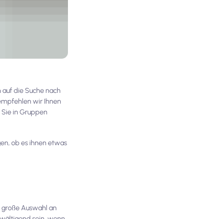
h auf die Suche nach
 empfehlen wir Ihnen
n Sie in Gruppen
agen, ob es ihnen etwas
e große Auswahl an
rwältigend sein, wenn