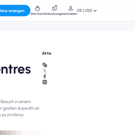
0
DE | USD
läne anzeigen
Mein Essim
Einkaufswagen
anmelden
Aktie
ntres
n Besuch in einem
ner großen Auswahl an
 es im Klima