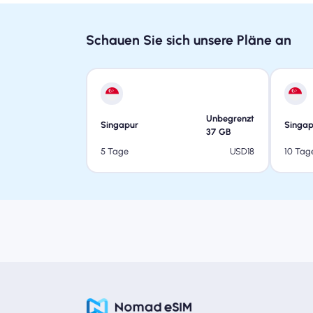
Schauen Sie sich unsere Pläne an
Unbegrenzt
Singapur
Singap
37
GB
USD
18
5 Tage
10 Tag