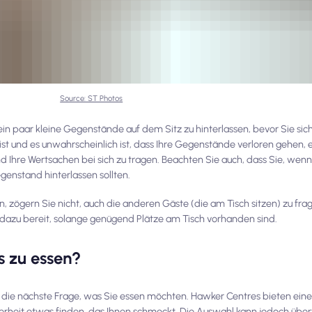
Source: ST Photos
 ein paar kleine Gegenstände auf dem Sitz zu hinterlassen, bevor Sie sic
 ist und es unwahrscheinlich ist, dass Ihre Gegenstände verloren gehen,
 Ihre Wertsachen bei sich zu tragen. Beachten Sie auch, dass Sie, wen
genstand hinterlassen sollten.
n, zögern Sie nicht, auch die anderen Gäste (die am Tisch sitzen) zu fr
ie dazu bereit, solange genügend Plätze am Tisch vorhanden sind.
s zu essen?
die nächste Frage, was Sie essen möchten. Hawker Centres bieten ein
herheit etwas finden, das Ihnen schmeckt. Die Auswahl kann jedoch übe