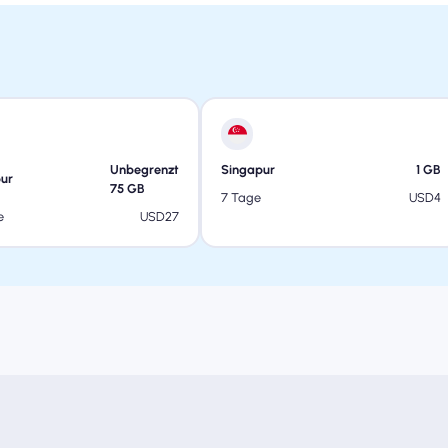
Unbegrenzt
Singapur
1
GB
ur
75
GB
USD
4
7 Tage
USD
27
e