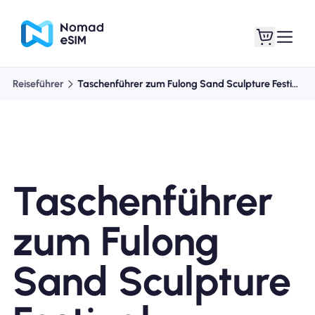
Reiseführer
Taschenführer zum Fulong Sand Sculpture Festival
Anmelden /
Meine eSIMs
Registrieren
Taschenführer
Shop-Tarife
zum Fulong
Sand Sculpture
Über eSIM