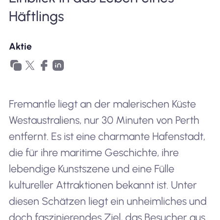
Häftlings
Warum Nomad eSIM
Aktie
Verwendung einer eSIM
Fremantle liegt an der malerischen Küste
Für das Geschäft
Westaustraliens, nur 30 Minuten von Perth
entfernt. Es ist eine charmante Hafenstadt,
die für ihre maritime Geschichte, ihre
lebendige Kunstszene und eine Fülle
kultureller Attraktionen bekannt ist. Unter
diesen Schätzen liegt ein unheimliches und
doch faszinierendes Ziel, das Besucher aus