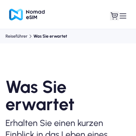
Reiseführer
Was Sie erwartet
Anmelden /
Meine eSIMs
Registrieren
Was Sie
Shop-Tarife
erwartet
Erhalten Sie einen kurzen
Über eSIM
Einblick in das Leben eines