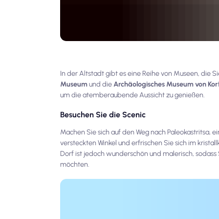
In der Altstadt gibt es eine Reihe von Museen, die 
Museum
und die
Archäologisches Museum von Kor
um die atemberaubende Aussicht zu genießen.
Besuchen Sie die Scenic
Machen Sie sich auf den Weg nach Paleokastritsa, e
versteckten Winkel und erfrischen Sie sich im kristall
Dorf ist jedoch wunderschön und malerisch, sodass S
möchten.