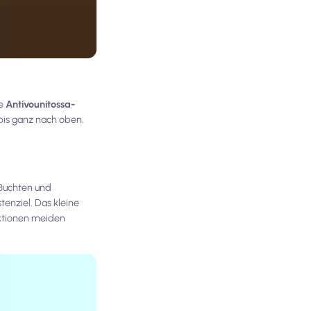
ie
Antivounitossa-
 bis ganz nach oben,
 Buchten und
stenziel. Das kleine
aktionen meiden