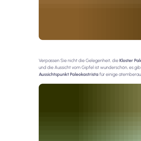
Verpassen Sie nicht die Gelegenheit, die
Kloster Pa
und die Aussicht vom Gipfel ist wunderschön, es gib
Aussichtspunkt Paleokastrista
für einige atemberau