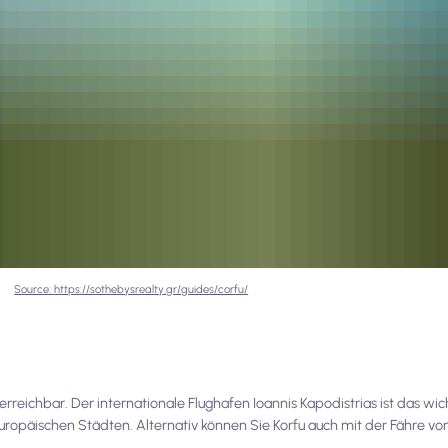
Source: https://sothebysrealty.gr/guides/corfu/
erreichbar. Der internationale Flughafen Ioannis Kapodistrias ist das wich
uropäischen Städten. Alternativ können Sie Korfu auch mit der Fähre v