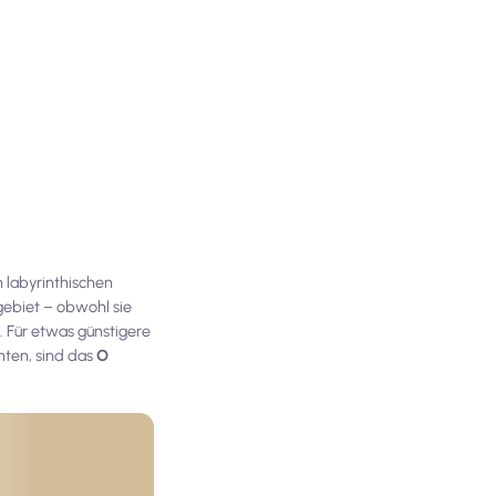
n labyrinthischen
gebiet – obwohl sie
. Für etwas günstigere
nnten, sind das
O