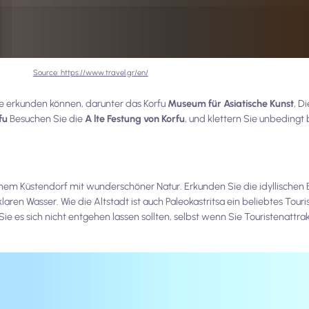
Source: https://www.travel.gr/en/
Sie erkunden können, darunter das Korfu
Museum für Asiatische Kunst
, D
fu
Besuchen Sie die
A lte Festung von Korfu
, und klettern Sie unbedingt
inem Küstendorf mit wunderschöner Natur. Erkunden Sie die idyllischen
klaren Wasser. Wie die Altstadt ist auch Paleokastritsa ein beliebtes Touri
ie es sich nicht entgehen lassen sollten, selbst wenn Sie Touristenattr