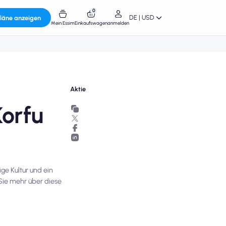
0
DE | USD
läne anzeigen
Mein Essim
Einkaufswagen
anmelden
Aktie
Korfu
ge Kultur und ein
Sie mehr über diese