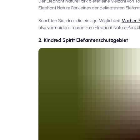
Der Elephant Nature Park bietet eine Vielzahl von 
Elephant Nature Park eines der beliebtesten Elefante
Beachten Sie, dass die einzige Möglichkeit,
Machen S
also vermeiden, Touren zum Elephant Nature Park ü
2. Kindred Spirit Elefantenschutzgebiet