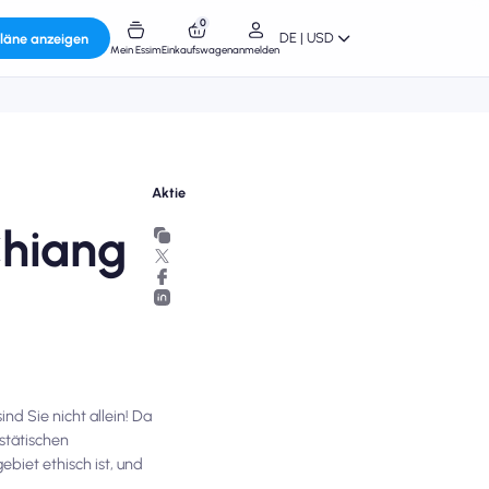
0
DE | USD
läne anzeigen
Mein Essim
Einkaufswagen
anmelden
Aktie
Chiang
d Sie nicht allein! Da
stätischen
biet ethisch ist, und