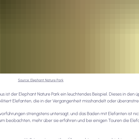
Source: Elephant Nature Park
s ist der Elephant Nature Park ein leuchtendes Beispiel. Dieses in den 
litiert Elefanten, die in der Vergangenheit misshandelt oder überanstr
vorführungen strengstens untersagt, und das Baden mit Elefanten ist nich
um beobachten, mehr über sie erfahren und bei einigen Touren die Elefa