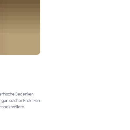
e ethische Bedenken
ngen solcher Praktiken
respektvollere