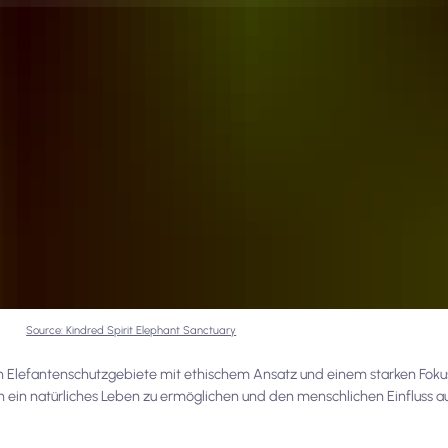
Source: Kindred Spirit Elephant Sanctuary
en Elefantenschutzgebiete mit ethischem Ansatz und einem starken Foku
en ein natürliches Leben zu ermöglichen und den menschlichen Einfluss 