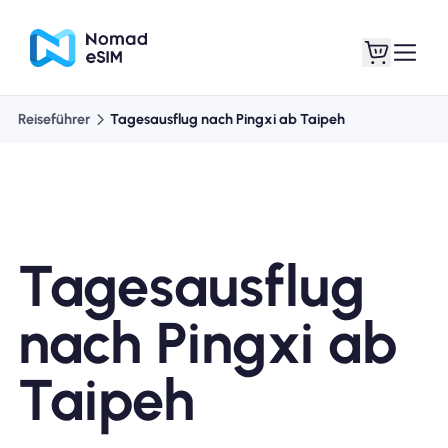
Reiseführer
Tagesausflug nach Pingxi ab Taipeh
Anmelden /
Meine eSIMs
Registrieren
Tagesausflug
Shop-Tarife
nach Pingxi ab
Taipeh
Über eSIM