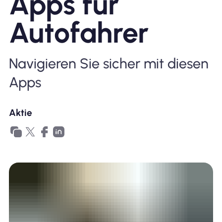
Apps für
Warum Nomad eSIM
Autofahrer
Navigieren Sie sicher mit diesen
Verwendung einer eSIM
Apps
Für das Geschäft
Aktie