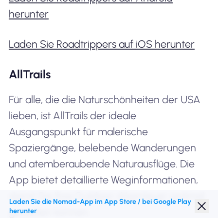
herunter
Laden Sie Roadtrippers auf iOS herunter
AllTrails
Für alle, die die Naturschönheiten der USA
lieben, ist AllTrails der ideale
Ausgangspunkt für malerische
Spaziergänge, belebende Wanderungen
und atemberaubende Naturausflüge. Die
App bietet detaillierte Weginformationen,
damit Sie Ihre Outdoor-Abenteuer optimal
Laden Sie die Nomad-App im App Store / bei Google Play
genießen können.
herunter