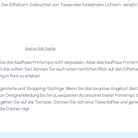
Der Eiffelturm, beleuchtet von Tausenden funkelnden Lichtern, verleih
Source: Solo Sophie
Sie das Kaufhaus Printemps nicht verpassen. Aber das Kaufhaus Printemp
as sollten Sie), können Sie auch einen herrlichen Blick auf den Eiffeltu
 in Paris zu erleben.
egeisterte und Shopping-Süchtige. Wenn Sie das luxuriöse Angebot des
. Von Designerkleidung bis hin zu exquisiten Accessoires bietet Printemps 
ehen Sie auf die Terrasse. Gönnen Sie sich eine Tasse Kaffee und geni
ie Dächer ragt.