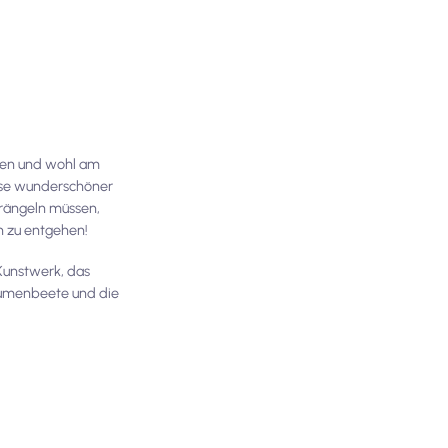
chen und wohl am
isse wunderschöner
drängeln müssen,
 zu entgehen!
Kunstwerk, das
Blumenbeete und die