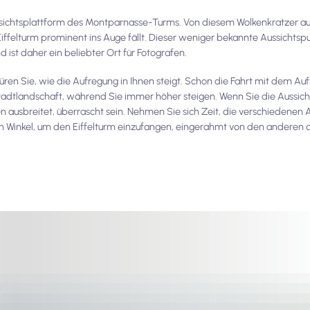
ussichtsplattform des Montparnasse-Turms. Von diesem Wolkenkratzer au
ffelturm prominent ins Auge fällt. Dieser weniger bekannte Aussichtspu
d ist daher ein beliebter Ort für Fotografen.
 Sie, wie die Aufregung in Ihnen steigt. Schon die Fahrt mit dem Aufzu
tadtlandschaft, während Sie immer höher steigen. Wenn Sie die Aussich
en ausbreitet, überrascht sein. Nehmen Sie sich Zeit, die verschiedenen 
en Winkel, um den Eiffelturm einzufangen, eingerahmt von den anderen 