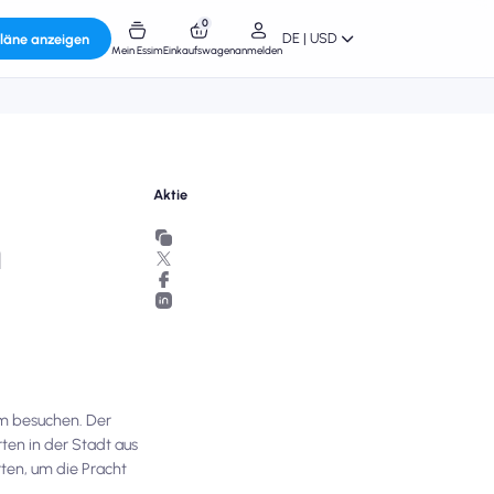
0
DE | USD
läne anzeigen
Mein Essim
Einkaufswagen
anmelden
Aktie
n
rm besuchen. Der
ten in der Stadt aus
ten, um die Pracht