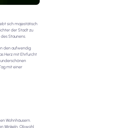
ebt sich majestätisch
ichter der Stadt zu
d des Staunens.
von den aufwendig
das Herz mit Ehrfurcht
t wunderschönen
Tag mit einer
chen Wohnhäusern.
ten Winkeln. Obwohl