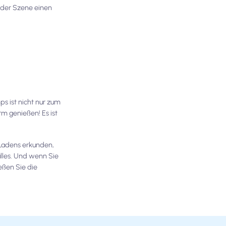
t der Szene einen
s ist nicht nur zum
rm genießen! Es ist
 Ladens erkunden,
alles. Und wenn Sie
eßen Sie die