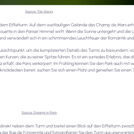
Source: Trip Savvy
r dem Eiffelturm. Auf dem weitläufigen Gelände des Champ de Mars erh
houette in den Pariser Himmel wirft. Wenn die Sonne untergeht und die L
ur und verwandelt sich in ein schimmerndes Leuchtfeuer der Romantik un
ssichtspunkt, um die komplizierten Details des Turms zu bewundern, 
 Kurven, die zu seiner Spitze führen. Es ist ein surreales Erlebnis, das 
nz erfüllt, die Paris verkörpert. Im Frühling können Sie den Park auch mi
nickdecken bereit, suchen Sie sich einen Platz und genießen Sie einen 
Source: Dreams in Paris
 direkt neben dem Turm und bietet einen Blick auf den Eiffelturm zwis
der Rue de l'Université und fotografieren Sie den Turm aus unerwarte