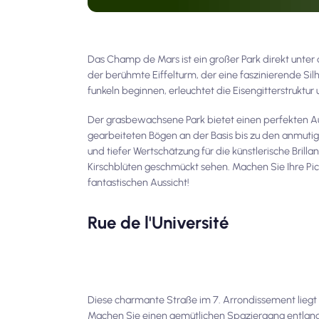
Das Champ de Mars ist ein großer Park direkt unte
der berühmte Eiffelturm, der eine faszinierende Sil
funkeln beginnen, erleuchtet die Eisengitterstrukt
Der grasbewachsene Park bietet einen perfekten Au
gearbeiteten Bögen an der Basis bis zu den anmutigen
und tiefer Wertschätzung für die künstlerische Brilla
Kirschblüten geschmückt sehen. Machen Sie Ihre Pick
fantastischen Aussicht!
Rue de l'Université
Diese charmante Straße im 7. Arrondissement liegt
Machen Sie einen gemütlichen Spaziergang entlang 