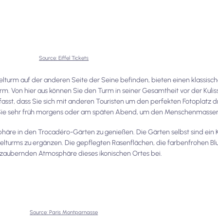
Source: Eiffel Tickets
elturm auf der anderen Seite der Seine befinden, bieten einen klassis
urm. Von hier aus können Sie den Turm in seiner Gesamtheit vor der Kul
asst, dass Sie sich mit anderen Touristen um den perfekten Fotoplatz 
ie sehr früh morgens oder am späten Abend, um den Menschenmassen
äre in den Trocadéro-Gärten zu genießen. Die Gärten selbst sind ein 
ffelturms zu ergänzen. Die gepflegten Rasenflächen, die farbenfrohen 
 bezaubernden Atmosphäre dieses ikonischen Ortes bei.
Source: Paris Montparnasse