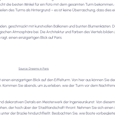
cht die besten Winkel für ein Foto mit dem gesamten Turm bekommen, g
ilen des Turms als Hintergrund – es ist keine Überraschung, dass dies e
äuden, geschmückt mit kunstvollen Balkonen und bunten Blumenkästen. 
algischen Atmosphäre bei. Die Architektur und Farben des Viertels bil
ragt, einen einzigartigen Blick auf Paris.
Source: Dreams in Paris
 einen einzigartigen Blick auf den Eiffelturm. Von hier aus können Sie d
en. Kommen Sie abends, um zu erleben, wie der Turm vor dem Nachthimm
 und dekorativen Details ein Meisterwerk der Ingenieurskunst. Von diese
sehen, der hoch über der Stadtlandschaft thront. Nehmen Sie sich eine
unter der Brücke hindurchfließt. Beobachten Sie, wie Boote vorbeigleite