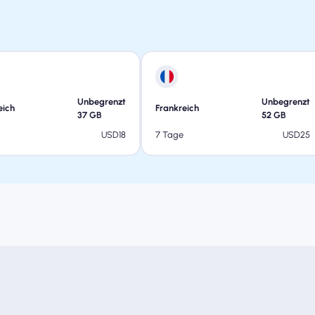
Unbegrenzt
Unbegrenzt
eich
Frankreich
37
GB
52
GB
USD
18
USD
25
7 Tage