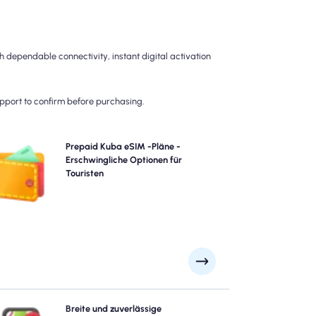
 dependable connectivity, instant digital activation
upport to confirm before purchasing.
Wählen Sie unsere Prepaid Kuba eSIM-Pläne für
Prepaid Kuba eSIM -Pläne -
oblemlose 4G/5G-Konnektivität über. Bezahlen Sie im
Erschwingliche Optionen für
Voraus, um Überraschungen nach dem Reisen zu
Touristen
vermeiden und die vollständige Kontrolle über Ihre
Datennutzung und Ihre Kosten beizubehalten.
Erforschen Sie Kuba mit Vertrauen mit Nomads Kuba
Breite und zuverlässige