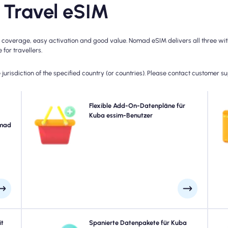
Travel eSIM
coverage, easy activation and good value. Nomad eSIM delivers all three with
for travellers.
jurisdiction of the specified country (or countries). Please contact customer s
mads
Benötigen Sie mehr Daten oder erweitern Sie Ihren Plan?
Flexible Add-On-Datenpläne für
ails
Kaufen Sie einfach ein Add-On zu Ihrem Kuba eSIM, um
Kuba essim-Benutzer
pr
keit
omad
weiterhin eine nahtlose 5G/4G-Konnektivität zu
 und
genießen. Wenn Ihr Anfangsplan abläuft, aktiviert Ihr
ann.
Add-On automatisch, dass Sie ohne Unterbrechung
verbunden sind.
ssen
it
Reisen zu Kuba? Wählen Sie aus unseren Kuba eSIM -
Spanierte Datenpakete für Kuba