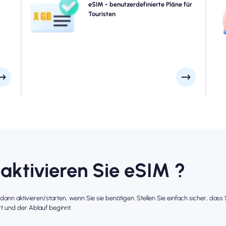
Kuba
Datenpaketen, die für jeden Bedarf entworfen wurden,
eSIM - benutzerdefinierte Pläne für
eSI
5G -
mit nahtloser 4G/5G -Konnektivität. Einige unserer eSIMS
Touristen
den
ohne
erfordern eine manuelle Aktivierung. Bitte überprüfen Sie
men.
Ihre Installations -E -Mail, um sicherzugehen.
 aktivieren Sie eSIM ?
r dann aktivieren/starten, wenn Sie sie benötigen. Stellen Sie einfach sicher, das
t und der Ablauf beginnt.