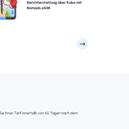
M und bieten eine zuverlässige 4G/5G -Abdeckung in
Berichterstattung über Kuba mit
 besten Attraktionen und Geschäftsvierteln der Stadt.
Nomads eSIM
Bleib in Verbindung, egal wohin deine Reise dich führt.
s Sie Ihren Tarif innerhalb von 60 Tagen nach dem