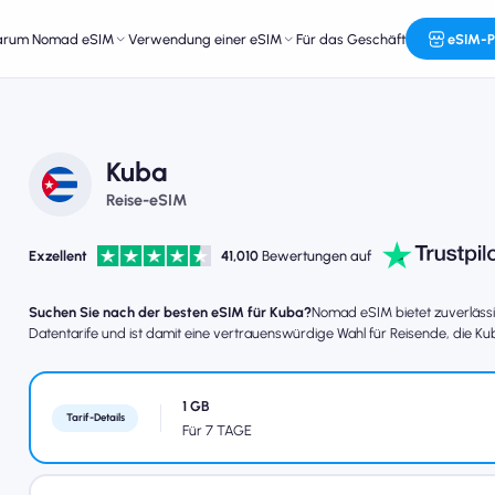
arum Nomad eSIM
Verwendung einer eSIM
Für das Geschäft
eSIM-P
Kuba
Reise-eSIM
Exzellent
41,010
Bewertungen auf
Suchen Sie nach der besten eSIM für Kuba?
Nomad eSIM bietet zuverlässi
Datentarife und ist damit eine vertrauenswürdige Wahl für Reisende, die K
1 GB
Tarif-Details
Für 7 TAGE