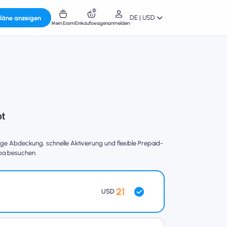
0
DE | USD
läne anzeigen
Mein Essim
Einkaufswagen
anmelden
ge Abdeckung, schnelle Aktivierung und flexible Prepaid-
uba besuchen.
21
USD