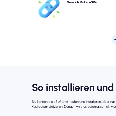
Sie physische Sims. Aktivieren Sie Ihren Nomad 
Nomads Kuba eSIM
eSIM sofort von Ihrem Gerät für schnelle 4G/
Konnektivität. Gehen Sie online, sobald Sie 
Probleme oder Verzögerungen am Flughafen ankom
So installieren und
Sie können die eSIM jetzt kaufen und installieren, aber nu
Kaufdatum aktivieren. Danach wird es automatisch aktivier