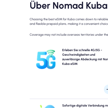
Über Nomad Kuba 
Choosing the best eSIM for Kuba comes down to reliable 
and flexible prepaid plans, making it a convenient choice 
Coverage may not include overseas territories under the 
Erleben Sie Blazing-Fast 4G Konnektivität mit No
Erleben Sie schnelle 4G/5G -
Kuba Travel eSIM. Bitte überprüfen Sie Ihre Plandet
Geschwindigkeiten und
auf eine bestimmte Verfügbarkeit und Geschwindig
zuverlässige Abdeckung mit N
der Netzwerke, da die Deckung je nach Standort
Kuba eSIM
Tageszeit variieren k
Überspringen Sie die Warteschlangen und verge
Sofortige digitale Verbindung m