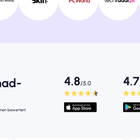
4.8
4.7
mad-
/5.0
rnen bewerten!