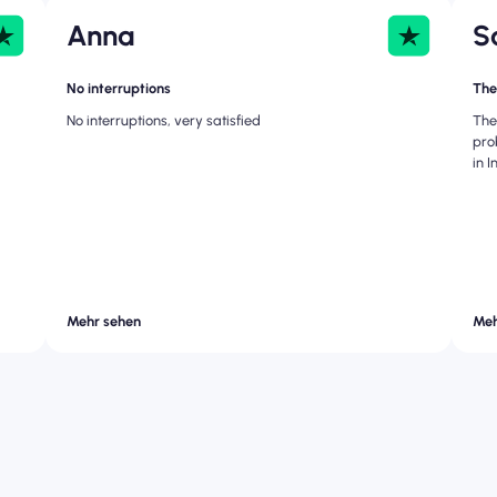
Anna
S
No interruptions
The
No interruptions, very satisfied
The
pro
in 
Mehr sehen
Meh