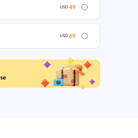
49
USD
69
USD
ise