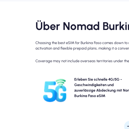
Über Nomad Burkin
Choosing the best eSIM for Burkina Faso comes down to r
activation and flexible prepaid plans, making it a conveni
Coverage may not include overseas territories under the 
Erleben Sie Blazing-Fast 4G Konnektivität mit No
Erleben Sie schnelle 4G/5G -
Burkina Faso Travel eSIM. Bitte überprüfen Sie 
Geschwindigkeiten und
Plandetails auf eine bestimmte Verfügbarkeit
zuverlässige Abdeckung mit N
Geschwindigkeit der Netzwerke, da die Deckung je 
Burkina Faso eSIM
Standort und Tageszeit variieren k