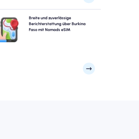
rforschen Sie Burkina Faso mit Vertrauen mit Nomads
Breite und zuverlässige
rkina Faso eSIM und bieten eine zuverlässige 4G/5G -
Berichterstattung über Burkina
Abdeckung in den besten Attraktionen und
Faso mit Nomads eSIM
Geschäftsvierteln der Stadt. Bleib in Verbindung, egal
wohin deine Reise dich führt.