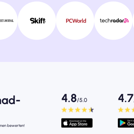
4.8
4.7
mad-
/5.0
rnen bewerten!