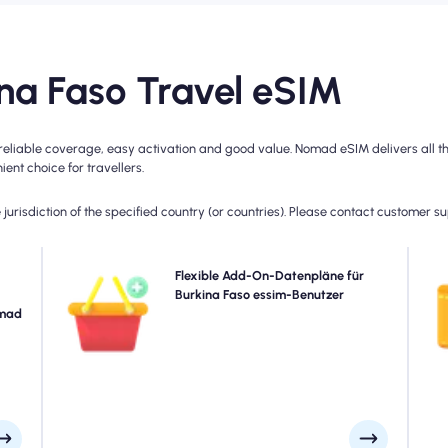
a Faso Travel eSIM
eliable coverage, easy activation and good value. Nomad eSIM delivers all thr
ent choice for travellers.
jurisdiction of the specified country (or countries). Please contact customer s
mads
Benötigen Sie mehr Daten oder erweitern Sie Ihren Plan?
Flexible Add-On-Datenpläne für
Wä
Ihre
Kaufen Sie einfach ein Add-On zu Ihrem Burkina Faso
Burkina Faso essim-Benutzer
pr
 und
omad
eSIM, um weiterhin eine nahtlose 5G/4G-Konnektivität zu
nach
genießen. Wenn Ihr Anfangsplan abläuft, aktiviert Ihr
ann.
Add-On automatisch, dass Sie ohne Unterbrechung
verbunden sind.