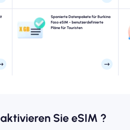
ssen
it
Reisen zu Burkina Faso? Wählen Sie aus unseren Burkina
Spanierte Datenpakete für Burkina
E
kina
Faso eSIM -Datenpaketen, die für jeden Bedarf
Faso eSIM - benutzerdefinierte
Bu
5G -
entworfen wurden, mit nahtloser 4G/5G -Konnektivität.
Pläne für Touristen
ohne
Einige unserer eSIMS erfordern eine manuelle
men.
Aktivierung. Bitte überprüfen Sie Ihre Installations -E -
Mail, um sicherzugehen.
 aktivieren Sie eSIM ?