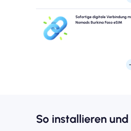
Überspringen Sie die Warteschlangen und verge
Sofortige digitale Verbindung m
Sie physische Sims. Aktivieren Sie Ihren Nomad Bur
Nomads Burkina Faso eSIM
Faso eSIM sofort von Ihrem Gerät für schnelle 4G/
Konnektivität. Gehen Sie online, sobald Sie 
Probleme oder Verzögerungen am Flughafen ankom
So installieren und