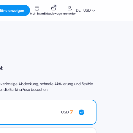
0
DE | USD
läne anzeigen
Mein Essim
Einkaufswagen
anmelden
erlässige Abdeckung, schnelle Aktivierung und flexible
e, die Burkina Faso besuchen.
7
USD