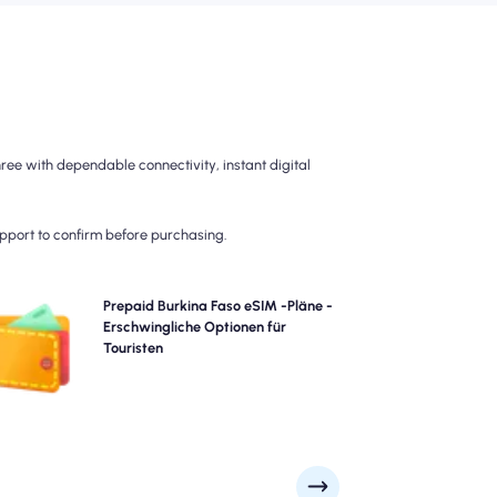
ee with dependable connectivity, instant digital
upport to confirm before purchasing.
hlen Sie unsere Prepaid Burkina Faso eSIM-Pläne für
Prepaid Burkina Faso eSIM -Pläne -
oblemlose 4G/5G-Konnektivität über. Bezahlen Sie im
Erschwingliche Optionen für
Voraus, um Überraschungen nach dem Reisen zu
Touristen
vermeiden und die vollständige Kontrolle über Ihre
Datennutzung und Ihre Kosten beizubehalten.