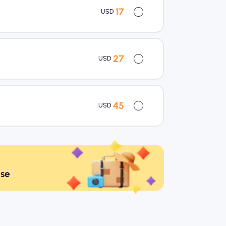
17
USD
27
USD
45
USD
ise