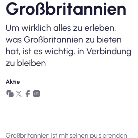
Großbritannien
Warum Nomad eSIM
Um wirklich alles zu erleben,
was Großbritannien zu bieten
Verwendung einer eSIM
hat, ist es wichtig, in Verbindung
zu bleiben
Für das Geschäft
Aktie
Großbritannien ist mit seinen pulsierenden