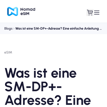
Blogs
Was ist eine SM-DP+-Adresse? Eine einfache Anleitung zur manuellen eSIM-Aktivierung
Anmelden /
Meine eSIMs
Registrieren
eSIM
Was ist eine
Shop-Tarife
SM-DP+-
Adresse? Eine
Über eSIM