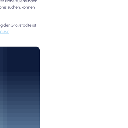
er Nähe zu erkunden.
bnis suchen, können
ng der Großstädte ist
n zur