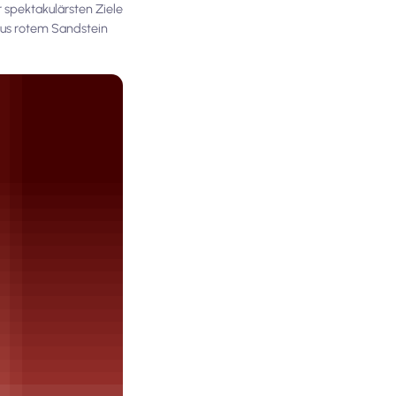
 spektakulärsten Ziele
aus rotem Sandstein