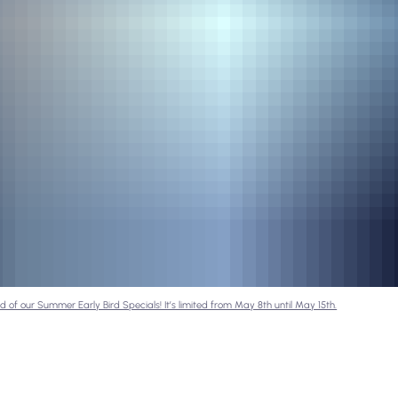
d of our Summer Early Bird Specials! It’s limited from May 8th until May 15th.