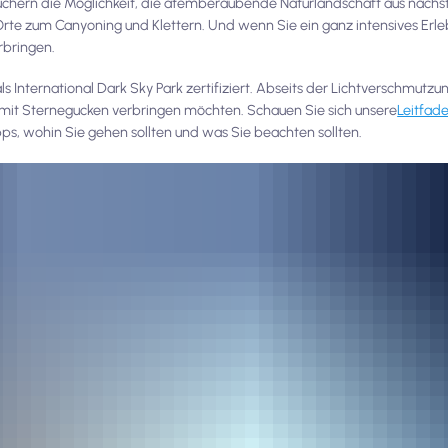
hern die Möglichkeit, die atemberaubende Naturlandschaft aus nächst
Orte zum Canyoning und Klettern. Und wenn Sie ein ganz intensives Erle
rbringen.
s International Dark Sky Park zertifiziert. Abseits der Lichtverschmutzu
cht mit Sternegucken verbringen möchten. Schauen Sie sich unsere
Leitfade
pps, wohin Sie gehen sollten und was Sie beachten sollten.