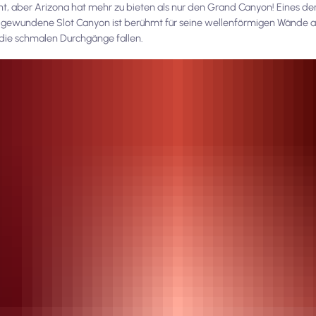
nt, aber Arizona hat mehr zu bieten als nur den Grand Canyon! Eines der
e, gewundene Slot Canyon ist berühmt für seine wellenförmigen Wände 
die schmalen Durchgänge fallen.