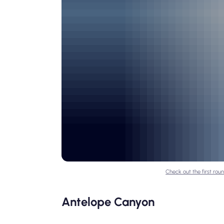
Check out the first roun
Antelope Canyon