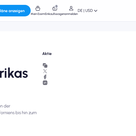
0
DE | USD
läne anzeigen
Mein Essim
Einkaufswagen
anmelden
Aktie
rikas
on der
orniens bis hin zum