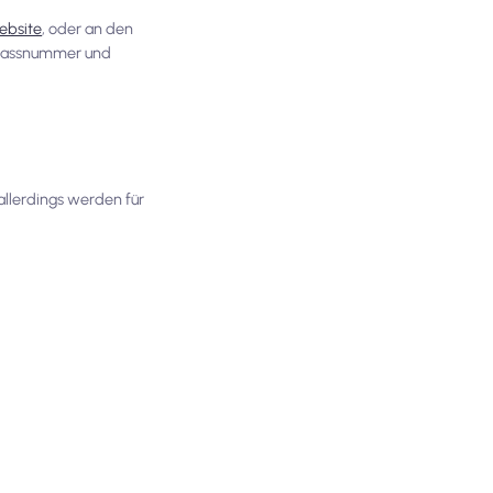
Website
, oder an den
h Passnummer und
allerdings werden für