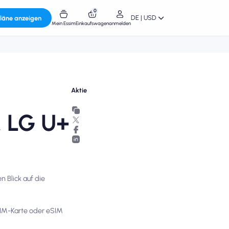
0
DE | USD
läne anzeigen
Mein Essim
Einkaufswagen
anmelden
Aktie
. LG U+
 Blick auf die
 SIM-Karte oder eSIM