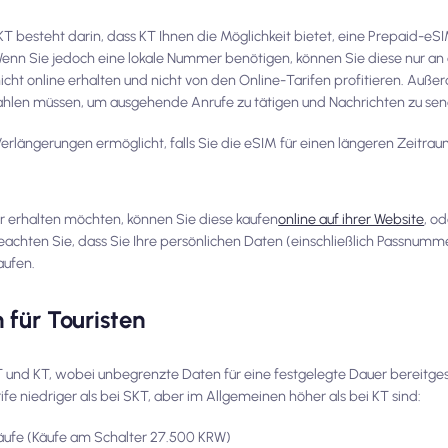
 besteht darin, dass KT Ihnen die Möglichkeit bietet, eine Prepaid-eSI
enn Sie jedoch eine lokale Nummer benötigen, können Sie diese nur an
cht online erhalten und nicht von den Online-Tarifen profitieren. Außer
ahlen müssen, um ausgehende Anrufe zu tätigen und Nachrichten zu se
h Verlängerungen ermöglicht, falls Sie die eSIM für einen längeren Zeitra
r erhalten möchten, können Sie diese kaufen
online auf ihrer Website
, o
eachten Sie, dass Sie Ihre persönlichen Daten (einschließlich Passnumm
aufen.
für Touristen
T und KT, wobei unbegrenzte Daten für eine festgelegte Dauer bereitges
fe niedriger als bei SKT, aber im Allgemeinen höher als bei KT sind:
äufe (Käufe am Schalter 27.500 KRW)