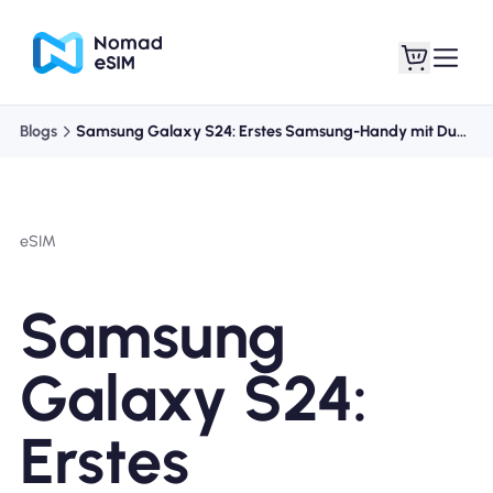
Blogs
Samsung Galaxy S24: Erstes Samsung-Handy mit Dual-eSIM
Anmelden /
Meine eSIMs
Registrieren
eSIM
Samsung
Shop-Tarife
Galaxy S24:
Erstes
Über eSIM