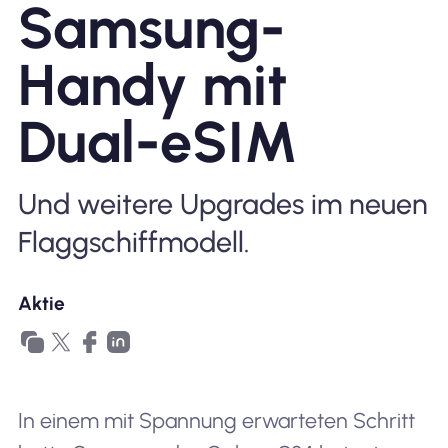
Samsung-
Warum Nomad eSIM
Handy mit
Dual-eSIM
Verwendung einer eSIM
Und weitere Upgrades im neuen
Für das Geschäft
Flaggschiffmodell.
Aktie
In einem mit Spannung erwarteten Schritt