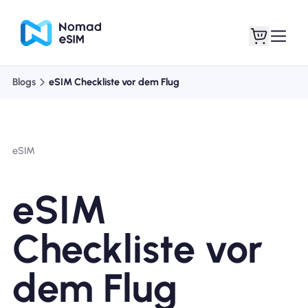
Blogs
eSIM Checkliste vor dem Flug
Anmelden /
Meine eSIMs
Registrieren
eSIM
eSIM
Shop-Tarife
Checkliste vor
dem Flug
Über eSIM