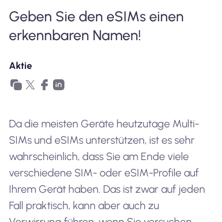
Geben Sie den eSIMs einen
Warum Nomad eSIM
erkennbaren Namen!
Verwendung einer eSIM
Aktie
Für das Geschäft
Da die meisten Geräte heutzutage Multi-
SIMs und eSIMs unterstützen, ist es sehr
wahrscheinlich, dass Sie am Ende viele
verschiedene SIM- oder eSIM-Profile auf
Ihrem Gerät haben. Das ist zwar auf jeden
Fall praktisch, kann aber auch zu
Verwirrung führen, wenn Sie versuchen,