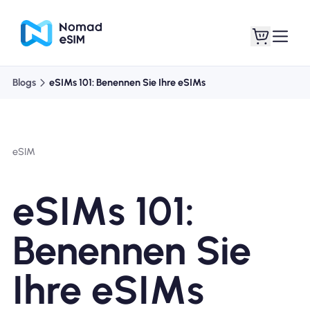
Blogs
eSIMs 101: Benennen Sie Ihre eSIMs
Anmelden /
Meine eSIMs
Registrieren
eSIM
eSIMs 101:
Shop-Tarife
Benennen Sie
Ihre eSIMs
Über eSIM