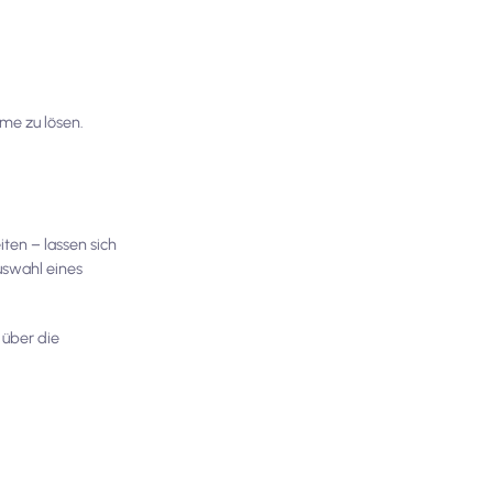
me zu lösen.
ten – lassen sich
uswahl eines
h über die