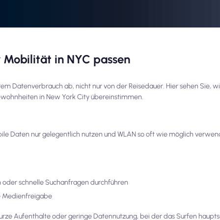
r Mobilität in NYC passen
rem Datenverbrauch ab, nicht nur von der Reisedauer. Hier sehen Sie, w
gewohnheiten in New York City übereinstimmen.
obile Daten nur gelegentlich nutzen und WLAN so oft wie möglich verwen
oder schnelle Suchanfragen durchführen
 Medienfreigabe
r kurze Aufenthalte oder geringe Datennutzung, bei der das Surfen haup