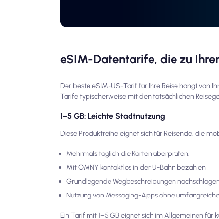
eSIM-Datentarife, die zu Ihre
Der beste eSIM-US-Tarif für Ihre Reise hängt von Ih
Tarife typischerweise mit den tatsächlichen Reise
1–5 GB: Leichte Stadtnutzung
Diese Produktreihe eignet sich für Reisende, die m
Mehrmals täglich die Karten überprüfen.
Mit OMNY kontaktlos in der U-Bahn bezahlen
Grundlegende Wegbeschreibungen nachschlagen 
Nutzung von Messaging-Apps ohne umfangreiche
Ein Tarif mit 1–5 GB eignet sich im Allgemeinen fü