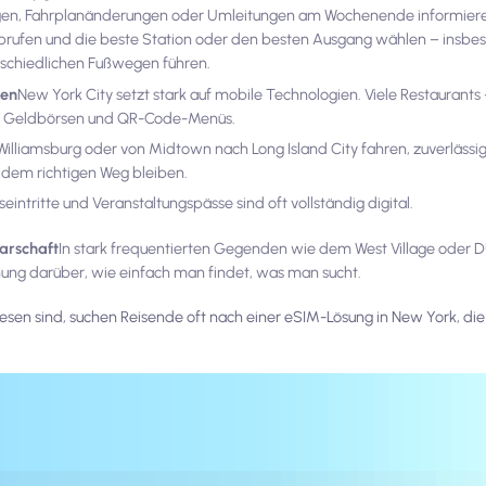
gen, Fahrplanänderungen oder Umleitungen am Wochenende informiere
brufen und die beste Station oder den besten Ausgang wählen – insb
rschiedlichen Fußwegen führen.
gen
New York City setzt stark auf mobile Technologien. Viele Restaurants 
bile Geldbörsen und QR-Code-Menüs.
illiamsburg oder von Midtown nach Long Island City fahren, zuverlässig
 dem richtigen Weg bleiben.
intritte und Veranstaltungspässe sind oft vollständig digital.
arschaft
In stark frequentierten Gegenden wie dem West Village oder
ung darüber, wie einfach man findet, was man sucht.
sen sind, suchen Reisende oft nach einer eSIM-Lösung in New York, die