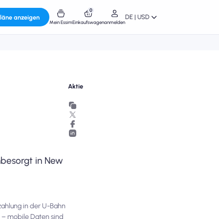
0
DE | USD
läne anzeigen
Mein Essim
Einkaufswagen
anmelden
Aktie
nbesorgt in New
ezahlung in der U-Bahn
n – mobile Daten sind