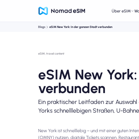
Über eSIM
W
Blogs
eSIM New York: In der ganzen Stadt verbunden
eSIM, travel content
eSIM New York: 
verbunden
Ein praktischer Leitfaden zur Auswahl
Yorks schnelllebigen Straßen, U-Bahn
New York ist schnelllebig – und mit einer guten Int
(OMNY) nutzen, digitale Tickets scannen, Restauran