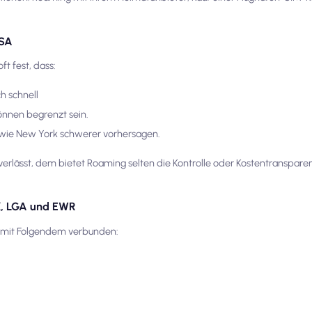
USA
ft fest, dass:
h schnell
önnen begrenzt sein.
dt wie New York schwerer vorhersagen.
verlässt, dem bietet Roaming selten die Kontrolle oder Kostentransparenz
K, LGA und EWR
ie mit Folgendem verbunden: