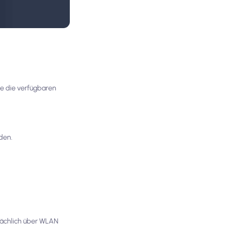
ie die verfügbaren
den.
tsächlich über WLAN