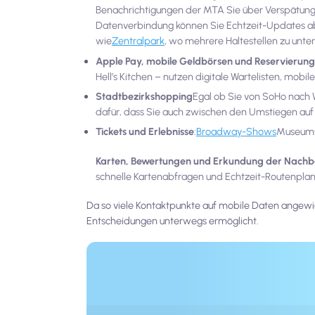
Benachrichtigungen der MTA Sie über Verspätun
Datenverbindung können Sie Echtzeit-Updates a
wie
Zentralpark
, wo mehrere Haltestellen zu unte
Apple Pay, mobile Geldbörsen und Reservierun
Hell’s Kitchen – nutzen digitale Wartelisten, mo
Stadtbezirkshopping
Egal ob Sie von SoHo nach W
dafür, dass Sie auch zwischen den Umstiegen auf
Tickets und Erlebnisse
:
Broadway-Shows
Museumse
Karten, Bewertungen und Erkundung der Nachb
schnelle Kartenabfragen und Echtzeit-Routenplan
Da so viele Kontaktpunkte auf mobile Daten angewie
Entscheidungen unterwegs ermöglicht.