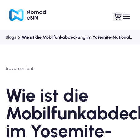
Blogs
Wie ist die Mobilfunkabdeckung im Yosemite-Nationalpark?
Anmelden /
Meine eSIMs
Registrieren
travel content
Wie ist die
Shop-Tarife
Mobilfunkabdec
im Yosemite-
Über eSIM