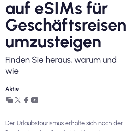
auf eSIMs für
Warum Nomad eSIM
Geschäftsreisen
umzusteigen
Verwendung einer eSIM
Finden Sie heraus, warum und
Für das Geschäft
wie
Aktie
Der Urlaubstourismus erholte sich nach der