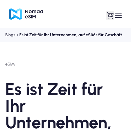
Blogs
Es ist Zeit für Ihr Unternehmen, auf eSIMs für Geschäftsreisen umzusteigen
Anmelden /
Meine eSIMs
Registrieren
eSIM
Es ist Zeit für
Shop-Tarife
Ihr
Unternehmen,
Über eSIM