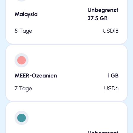
Unbegrenzt
Malaysia
37.5
GB
5 Tage
USD
18
MEER-Ozeanien
1
GB
7 Tage
USD
6