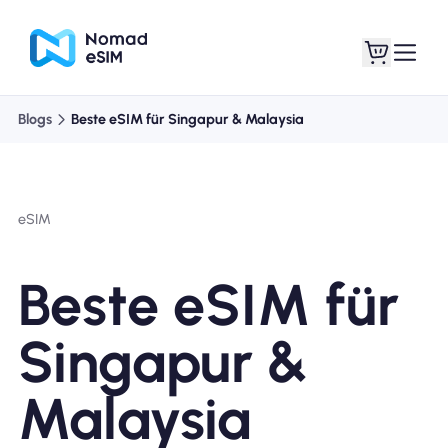
Blogs
Beste eSIM für Singapur & Malaysia
Anmelden /
Meine eSIMs
Registrieren
eSIM
Beste eSIM für
Shop-Tarife
Singapur &
Malaysia
Über eSIM