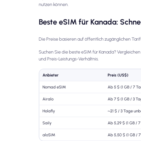
nutzen können.
Beste eSIM für Kanada: Schnel
Die Preise basieren auf öffentlich zugänglichen Tari
Suchen Sie die beste eSIM für Kanada? Vergleichen
und Preis-Leistungs-Verhältnis.
Anbieter
Preis (US$)
Nomad eSIM
Ab 5 $ (1 GB / 7 T
Airalo
Ab 7 $ (1 GB / 3 T
Holafly
~21 $ / 3 Tage un
Saily
Ab 5,29 $ (1 GB / 
aloSIM
Ab 5,50 $ (1 GB / 