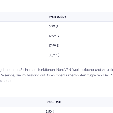
Preis (USD)
5,29 $
12,99 $
17,99 $
30,99 $
 gebündelten Sicherheitsfunktionen: NordVPN, Werbeblocker und virtuell
ür Reisende, die im Ausland auf Bank- oder Firmenkonten zugreifen. Der Pr
s höher.
Preis (USD)
5,50 €