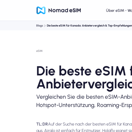
Über eSIM
W
Blogs
Die beste eSIM für Kanada: Anbietervergleich & Top-Empfehlungen
eSIM
Die beste eSIM 
Anbietervergle
Vergleichen Sie die besten eSIM-Anbi
Hotspot-Unterstützung, Roaming-Erspar
TL;DR
Auf der Suche nach der besten eSIM für Kan
aus, Airalo ist einfach für Erstnutzer, Holafly eigne