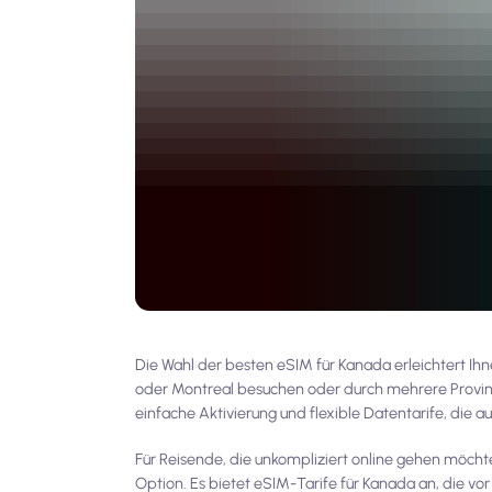
Die Wahl der besten eSIM für Kanada erleichtert I
oder Montreal besuchen oder durch mehrere Provin
einfache Aktivierung und flexible Datentarife, die a
Für Reisende, die unkompliziert online gehen möch
Option. Es bietet eSIM-Tarife für Kanada an, die vo