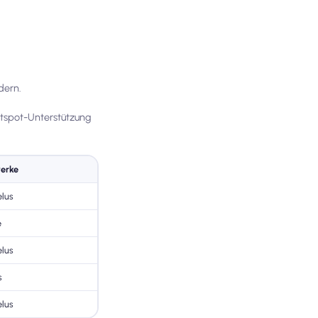
dern.
otspot-Unterstützung
erke
elus
e
elus
s
elus