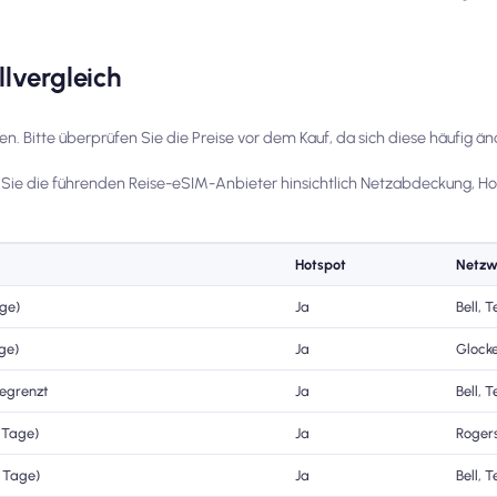
lvergleich
fen. Bitte überprüfen Sie die Preise vor dem Kauf, da sich diese häufig än
 Sie die führenden Reise-eSIM-Anbieter hinsichtlich Netzabdeckung, H
Hotspot
Netzw
age)
Ja
Bell, T
age)
Ja
Glock
begrenzt
Ja
Bell, T
7 Tage)
Ja
Roger
7 Tage)
Ja
Bell, T