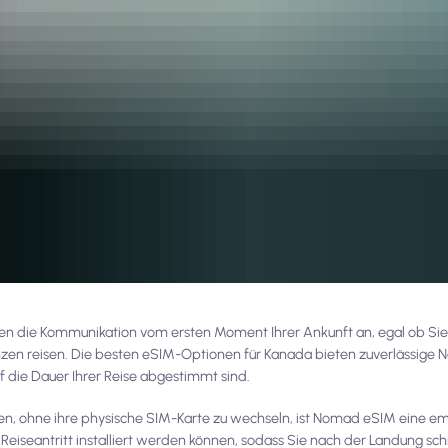
hnen die Kommunikation vom ersten Moment Ihrer Ankunft an, egal ob Si
zen reisen. Die besten eSIM-Optionen für Kanada bieten zuverlässige 
uf die Dauer Ihrer Reise abgestimmt sind.
ten, ohne ihre physische SIM-Karte zu wechseln, ist Nomad eSIM eine 
r Reiseantritt installiert werden können, sodass Sie nach der Landung sc