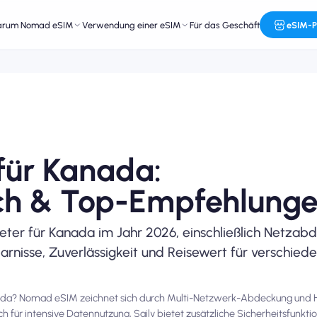
arum Nomad eSIM
Verwendung einer eSIM
Für das Geschäft
eSIM-P
für Kanada:
ich & Top-Empfehlung
eter für Kanada im Jahr 2026, einschließlich Netzab
nisse, Zuverlässigkeit und Reisewert für verschiede
ada? Nomad eSIM zeichnet sich durch Multi-Netzwerk-Abdeckung und Ho
t sich für intensive Datennutzung, Saily bietet zusätzliche Sicherheitsfun