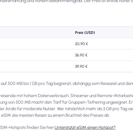
enutzererfahrung und hohem Bekanntheitsgrad. Der Preis ist etwas höher 
Preis (USD)
20,90 €
36,90 €
39,90 €
l auf 500 MB bis 1 GB pro Tag begrenzt, abhängig vom Reiseziel und de
leinreisende mit hohem Datenverbrauch, Streamer und Remote-Mitarbeit
ng von 500 MB macht den Tarif für Gruppen-Tethering ungeeignet. Er is
Airalo für moderate Nutzer. Wer tatsächlich mehr als 3 GB pro Tag ver
 eSIM die meisten Reisen zu einem Bruchteil des Preises ab.
eSIM-Hotspots finden Sie hier:
Unterstützt eSIM einen Hotspot?