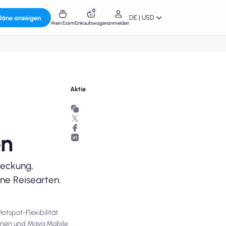
0
DE | USD
läne anzeigen
Mein Essim
Einkaufswagen
anmelden
Aktie
en
deckung,
ne Reisearten.
tspot-Flexibilität
ktionen und Maya Mobile