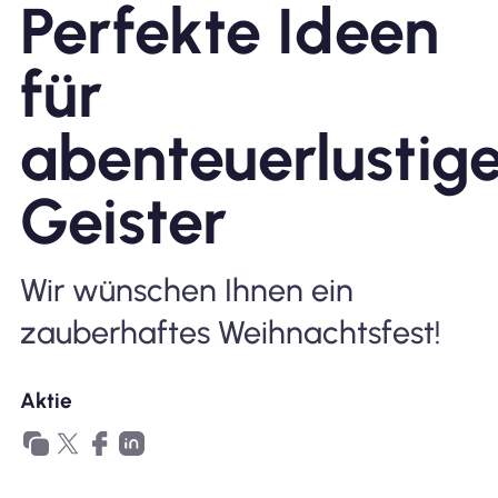
Perfekte Ideen
Warum Nomad eSIM
für
abenteuerlustig
Verwendung einer eSIM
Geister
Für das Geschäft
Wir wünschen Ihnen ein
zauberhaftes Weihnachtsfest!
Aktie