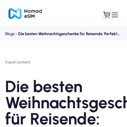
Blogs
Die besten Weihnachtsgeschenke für Reisende: Perfekte Ideen für abenteuerlustige Geister
Anmelden /
Meine eSIMs
Registrieren
travel content
Die besten
Shop-Tarife
Weihnachtsgesc
für Reisende:
Über eSIM