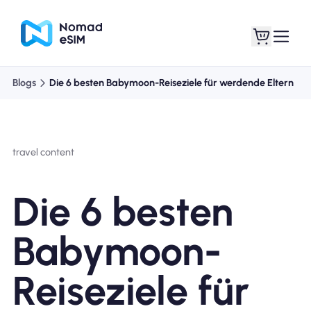
Blogs
Die 6 besten Babymoon-Reiseziele für werdende Eltern
Anmelden /
Meine eSIMs
Registrieren
travel content
Die 6 besten
Shop-Tarife
Babymoon-
Reiseziele für
Über eSIM