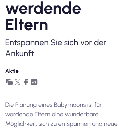
werdende
Warum Nomad eSIM
Eltern
Verwendung einer eSIM
Entspannen Sie sich vor der
Ankunft
Für das Geschäft
Aktie
Die Planung eines Babymoons ist für
werdende Eltern eine wunderbare
Möglichkeit, sich zu entspannen und neue