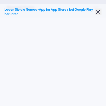
Nomad Essim
Laden Sie die Nomad-App im App Store / bei Google Play
herunter
Studentenrabatt
Top -Ziele
Folgen Sie uns