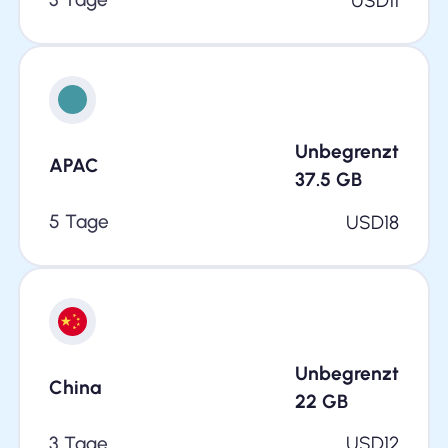
USD
11
Unbegrenzt
APAC
37.5
GB
5 Tage
USD
18
Unbegrenzt
China
22
GB
3 Tage
USD
12