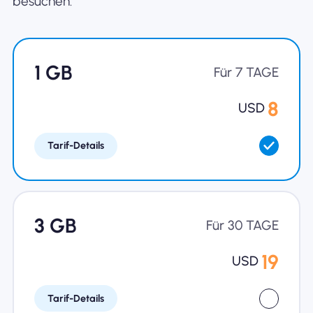
besuchen.
Warum Nomad eSIM
1 GB
Für 7 TAGE
Verwendung einer eSIM
8
USD
Tarif-Details
Für das Geschäft
3 GB
Für 30 TAGE
19
USD
Tarif-Details