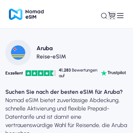
Anmelden /
Aruba
Meine eSIMs
Registrieren
Reise-eSIM
41,283
Bewertungen
Exzellent
auf
Shop-Tarife
Suchen Sie nach der besten eSIM für Aruba?
Nomad eSIM bietet zuverlässige Abdeckung,
schnelle Aktivierung und flexible Prepaid-
Datentarife und ist damit eine
Über eSIM
vertrauenswürdige Wahl für Reisende, die Aruba