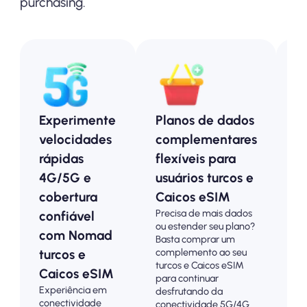
purchasing.
Experimente
Planos de dados
P
velocidades
complementares
p
rápidas
flexíveis para
e
4G/5G e
usuários turcos e
e
cobertura
Caicos eSIM
o
Precisa de mais dados
confiável
a
ou estender seu plano?
com Nomad
p
Basta comprar um
Es
complemento ao seu
turcos e
pl
turcos e Caicos eSIM
Caicos eSIM
tu
para continuar
Experiência em
eS
desfrutando da
conectividade
co
conectividade 5G/4G