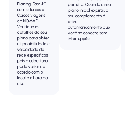
Blazing-Fast 4G
4
perfeita. Quando o seu
com o turcos e
co
plano inicial expirar, o
Caicos viagens
Pa
seu complemento é
do NOMAD.
an
ativa
Verifique os
pa
automaticamente que
detalhes do seu
su
você se conecta sem
plano para obter
co
interrupção.
disponibilidade e
vi
velocidade de
o 
rede específicas,
so
pois a cobertura
cu
pode variar de
acordo com o
local e a hora do
dia.