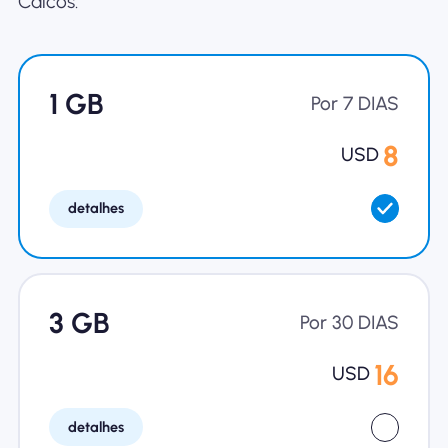
Caicos.
Por que Nomad eSIM
1 GB
Usando um eSIM
Por 7 DIAS
8
USD
Para negócios
detalhes
3 GB
Por 30 DIAS
16
USD
detalhes