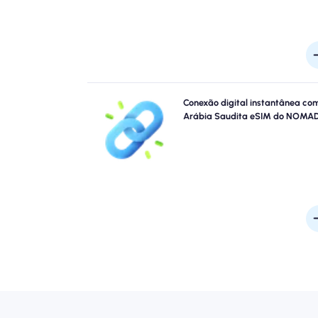
Pule as filas e esqueça os sims físicos. Ative seu nô
Conexão digital instantânea co
Arábia Saudita eSIM instantaneamente do
Arábia Saudita eSIM do NOMA
dispositivo para obter uma conectividade rá
4G/5G. Fique on -line no momento em que você c
ao aeroporto sem problemas ou atra