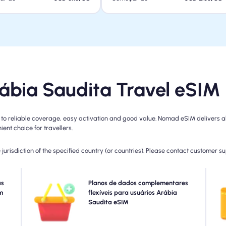
bia Saudita Travel eSIM
 reliable coverage, easy activation and good value. Nomad eSIM delivers all 
ent choice for travellers.
jurisdiction of the specified country (or countries). Please contact customer s
 com
as
Precisa de mais dados ou estender seu plano? Basta
Planos de dados complementares
Es
e os
m
comprar um complemento ao seu Arábia Saudita eSIM
flexíveis para usuários Arábia
de e
para continuar desfrutando da conectividade 5G/4G
Saudita eSIM
a
pode
perfeita. Quando o seu plano inicial expirar, o seu
dia.
complemento é ativa automaticamente que você se