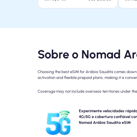
Sobre o Nomad Ará
Choosing the best eSIM for Arábia Saudita comes down to
activation and flexible prepaid plans, making it a conveni
Coverage may not include overseas territories under the 
Experiência em conectividade Blazing-Fast 5G, 4G
Experimente velocidades rápid
o Arábia Saudita viagens do NOMAD. Verifiqu
4G/5G e cobertura confiável co
detalhes do seu plano para obter disponibilida
Nomad Arábia Saudita eSIM
velocidade de rede específicas, pois a cobertura 
variar de acordo com o local e a hora do 