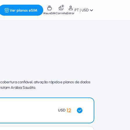
0
PT | USD
Ver planos eSIM
Meu eSIM
Carrinho
Entrar
obertura confiável, ativação rápida e planos de dados
isitam Arábia Saudita.
12
USD