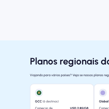
Planos regionais d
Viajando para vários países? Veja se nossos planos re
GCC
(6 destinos)
Global
Começar de
USD 2.85/GB
Começ