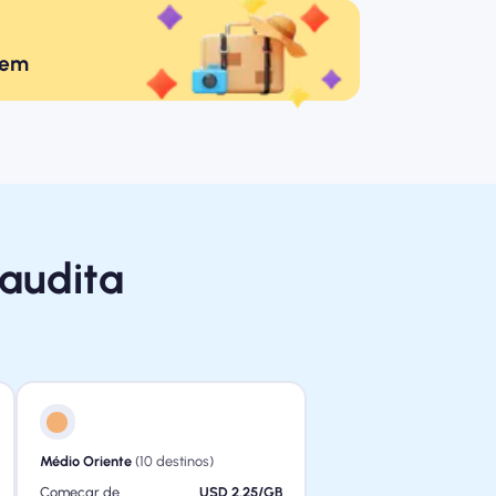
gem
Saudita
Médio Oriente
(10 destinos)
Começar de
USD 2.25/GB