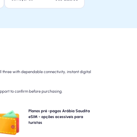
three with dependable connectivity, instant digital
upport to confirm before purchasing.
colha nossos planos pré-pagos Arábia Saudita eSIM
Planos pré -pagos Arábia Saudita
para conectividade 4G/5G sem complicações. Pague
eSIM - opções acessíveis para
ntecipadamente para evitar surpresas de cobrança
turistas
pós-viagem e manter o controle total sobre o uso e os
custos dos dados.