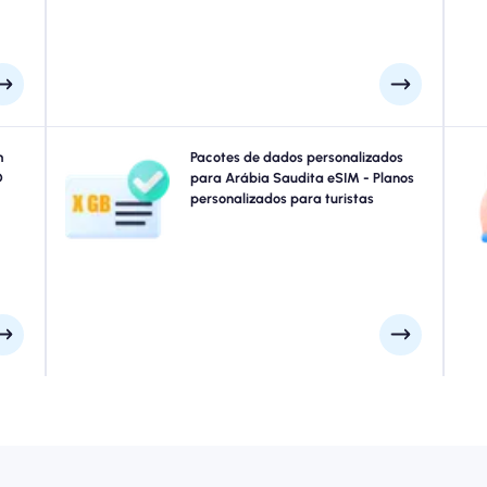
conecta sem interrupção.
made
m
Viajando para Riad, Jidá, Meca ou para qualquer lugar
Pacotes de dados personalizados
E
 seu
D
em Arábia Saudita? Escolha em nossos pacotes de
para Arábia Saudita eSIM - Planos
Sa
pida
dados Arábia Saudita eSIM projetados para atender a
personalizados para turistas
co
hega
todas as necessidades, com conectividade 4G/5G
sos.
perfeita. Alguns de nossos eSIMs exigem ativação
manual, verifique seu email de instalação para ter
certeza.