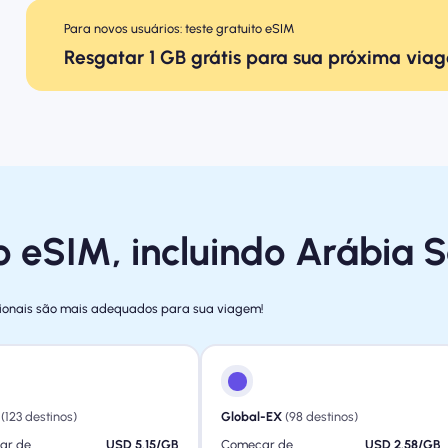
Para novos usuários: teste gratuito eSIM
Resgatar 1 GB grátis para sua próxima via
o eSIM, incluindo Arábia 
gionais são mais adequados para sua viagem!
(123 destinos)
Global-EX
(98 destinos)
ar de
USD 5.15/GB
Começar de
USD 2.58/GB