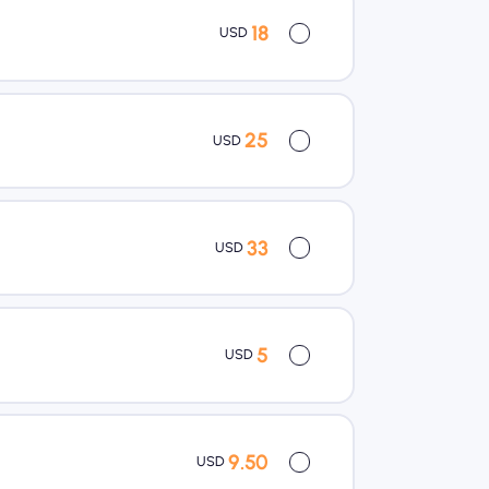
18
USD
25
USD
33
USD
5
USD
9.50
USD