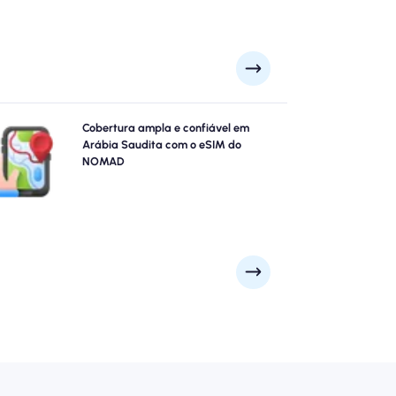
xplore Arábia Saudita com confiança usando Arábia
Cobertura ampla e confiável em
udita eSIM do NOMAD, oferecendo cobertura 4G/5G
Arábia Saudita com o eSIM do
nfiável das principais cidades como Riad, Jidá, Meca
NOMAD
para pontos cênicos remotos. Fique conectado, não
importa onde sua aventura o leve.