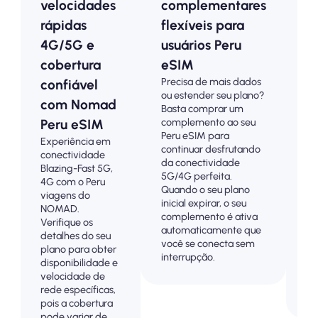
velocidades
complementares
p
rápidas
flexíveis para
e
4G/5G e
usuários Peru
o
cobertura
eSIM
a
Precisa de mais dados
confiável
p
ou estender seu plano?
Es
com Nomad
Basta comprar um
pl
complemento ao seu
Peru eSIM
Pe
Peru eSIM para
Experiência em
co
continuar desfrutando
conectividade
4
da conectividade
Blazing-Fast 5G,
co
5G/4G perfeita.
4G com o Peru
Pa
Quando o seu plano
viagens do
an
inicial expirar, o seu
NOMAD.
pa
complemento é ativa
Verifique os
su
automaticamente que
detalhes do seu
co
você se conecta sem
plano para obter
vi
interrupção.
disponibilidade e
o 
velocidade de
so
rede específicas,
cu
pois a cobertura
pode variar de