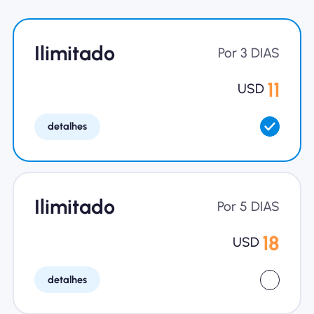
Por que Nomad eSIM
Ilimitado
Por 3 DIAS
Usando um eSIM
11
USD
detalhes
Para negócios
Ilimitado
Por 5 DIAS
18
USD
detalhes