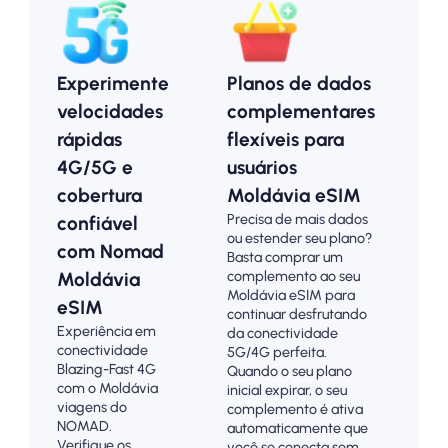
Experimente
Planos de dados
P
velocidades
complementares
p
rápidas
flexíveis para
M
4G/5G e
usuários
e
cobertura
Moldávia eSIM
o
Precisa de mais dados
confiável
a
ou estender seu plano?
com Nomad
p
Basta comprar um
Es
complemento ao seu
Moldávia
pl
Moldávia eSIM para
eSIM
Mo
continuar desfrutando
Experiência em
pa
da conectividade
conectividade
co
5G/4G perfeita.
Blazing-Fast 4G
4
Quando o seu plano
com o Moldávia
co
inicial expirar, o seu
viagens do
Pa
complemento é ativa
NOMAD.
an
automaticamente que
Verifique os
pa
você se conecta sem