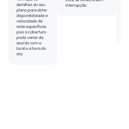
detalhes do seu
su
interrupção.
plano para obter
co
disponibilidade e
vi
velocidade de
o 
rede específicas,
so
pois a cobertura
cu
pode variar de
acordo com o
local e a hora do
dia.