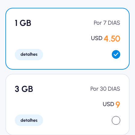
Por que Nomad eSIM
1 GB
Por 7 DIAS
Usando um eSIM
4.50
USD
detalhes
Para negócios
3 GB
Por 30 DIAS
9
USD
detalhes