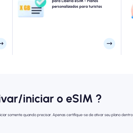
para
dados Libéria eSIM projetados para atender a todas as
para Libéria eSIM - Planos
line
necessidades, com conectividade 4G/5G perfeita.
personalizados para turistas
 sem
Alguns de nossos eSIMs exigem ativação manual,
F
sos.
verifique seu email de instalação para ter certeza.
ivar/iniciar o eSIM ?
iciar somente quando precisar. Apenas certifique-se de ativar seu plano dentro 