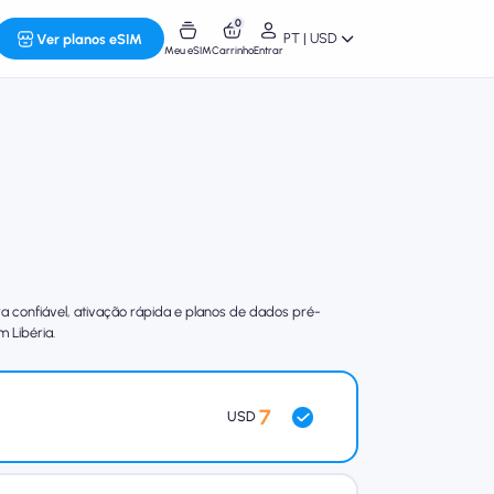
0
PT | USD
Ver planos eSIM
Meu eSIM
Carrinho
Entrar
confiável, ativação rápida e planos de dados pré-
 Libéria.
7
USD