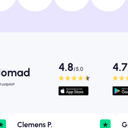
4.8
4.7
/5.0
 Nomad
ustpilot!
Clemens P.
G