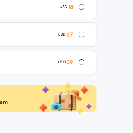
18
USD
27
USD
39
USD
gem