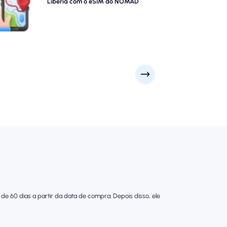
NOMAD, fornecendo cobertura 4G/5G confiável nas
Libéria com o eSIM do NOMAD
principais atrações e distritos comerciais da cidade.
ique conectado, não importa onde sua jornada o leve.
de 60 dias a partir da data de compra. Depois disso, ele