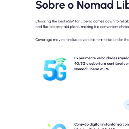
Sobre o Nomad Lib
Choosing the best eSIM for Libéria comes down to reliab
and flexible prepaid plans, making it a convenient choice 
Coverage may not include overseas territories under the 
Experiência em conectividade Blazing-Fast 4G c
Experimente velocidades rápid
Libéria viagens do NOMAD. Verifique os detalhes do
4G/5G e cobertura confiável co
plano para obter disponibilidade e velocidade de 
Nomad Libéria eSIM
específicas, pois a cobertura pode variar de ac
com o local e a hora do 
Pule as filas e esqueça os sims físicos. Ative seu nô
Conexão digital instantânea co