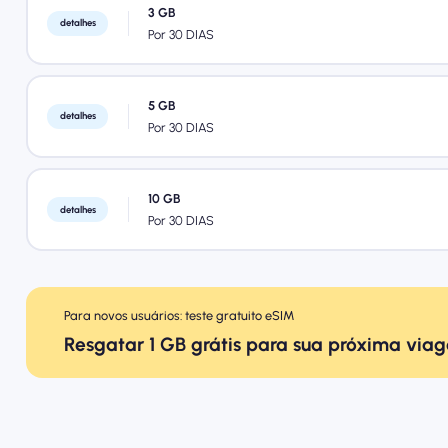
3 GB
detalhes
Por 30 DIAS
5 GB
detalhes
Por 30 DIAS
10 GB
detalhes
Por 30 DIAS
Para novos usuários: teste gratuito eSIM
Resgatar 1 GB grátis para sua próxima via