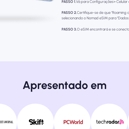
PASSO 1.
Vá para Configurações> Celular e 
PASSO 2.
Certifique-se de que "Roaming d
selecionando o Nomad eSIM para "Dados d
PASSO 3.
O eSIM encontrará e se conecta
Apresentado em