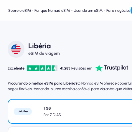
Sobre o eSIM
Por que Nomad eSIM
Usando um eSIM
Para negócios
Libéria
eSIM de viagem
Excelente
41,283
Revisões em
Procurando o melhor eSIM para Libéria?
O Nomad eSIM oferece cobertura 
pagos flexíveis, tornando-o uma escolha confiável para viajantes que visitam
1 GB
detalhes
Por 7 DIAS