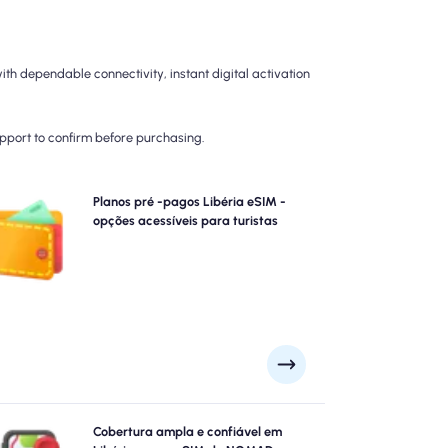
th dependable connectivity, instant digital activation
upport to confirm before purchasing.
Escolha nossos planos pré-pagos Libéria eSIM para
Planos pré -pagos Libéria eSIM -
conectividade 4G/5G sem complicações. Pague
opções acessíveis para turistas
ntecipadamente para evitar surpresas de cobrança
pós-viagem e manter o controle total sobre o uso e os
custos dos dados.
lore Libéria com confiança usando o Libéria eSIM do
Cobertura ampla e confiável em