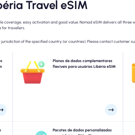
éria Travel eSIM
le coverage, easy activation and good value. Nomad eSIM delivers all three wi
for travellers.
jurisdiction of the specified country (or countries). Please contact customer s
om o
as
Precisa de mais dados ou estender seu plano? Basta
Planos de dados complementares
 seu
m
comprar um complemento ao seu Libéria eSIM para
flexíveis para usuários Libéria eSIM
rede
continuar desfrutando da conectividade 5G/4G perfeita.
a
ordo
Quando o seu plano inicial expirar, o seu complemento é
dia.
ativa automaticamente que você se conecta sem
interrupção.
made
m
Viajando para Libéria? Escolha em nossos pacotes de
Pacotes de dados personalizados
Exp