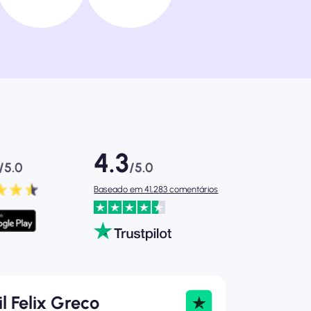
4.3
/5.0
/5.0
Baseado em 41,283 comentários
il Felix Greco