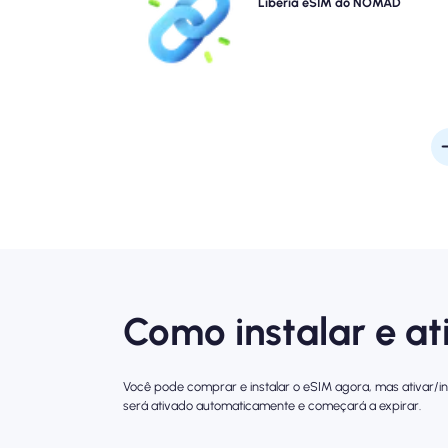
Libéria eSIM instantaneamente do seu dispositivo 
Libéria eSIM do NOMAD
obter uma conectividade rápida 4G/5G. Fique on -
no momento em que você chega ao aeroporto
problemas ou atra
Como instalar e at
Você pode comprar e instalar o eSIM agora, mas ativar/in
será ativado automaticamente e começará a expirar.