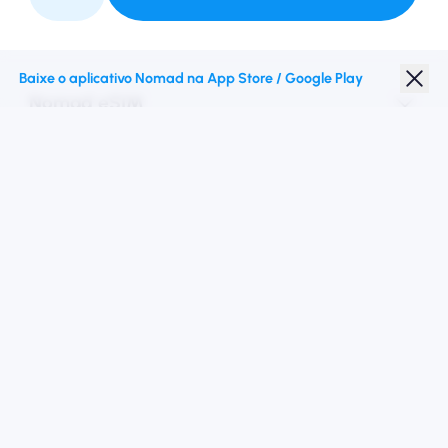
Faça parceria conosco
Baixe o aplicativo Nomad na App Store / Google Play
Nomad eSIM
Desconto para estudantes
Destinos principais
Siga -nos