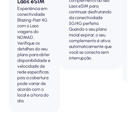
complemento ao seu
Laos eSIM
La
Laos eSIM para
Experiência em
co
continuar desfrutando
conectividade
4
da conectividade
Blazing-Fast 4G
co
5G/4G perfeita.
com o Laos
Pa
Quando o seu plano
viagens do
an
inicial expirar, o seu
NOMAD.
pa
complemento é ativa
Verifique os
su
automaticamente que
detalhes do seu
co
você se conecta sem
plano para obter
vi
interrupção.
disponibilidade e
o 
velocidade de
so
rede específicas,
cu
pois a cobertura
pode variar de
acordo com o
local e a hora do
dia.