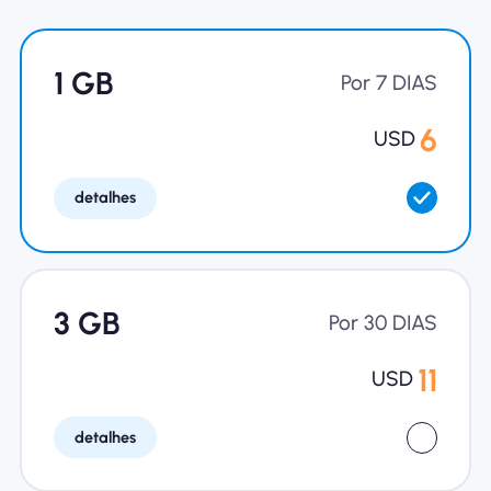
Por que Nomad eSIM
1 GB
Por 7 DIAS
Usando um eSIM
6
USD
detalhes
Para negócios
3 GB
Por 30 DIAS
11
USD
detalhes