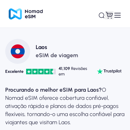
Entrar Inscrever-se
Meus eSIM
Laos
eSIM de viagem
41,109
Revisões
Excelente
em
Planos de loja
Procurando o melhor eSIM para Laos?
O
Nomad eSIM oferece cobertura confiável,
ativação rápida e planos de dados pré-pagos
Sobre o eSIM
flexíveis, tornando-o uma escolha confiável para
viajantes que visitam Laos.