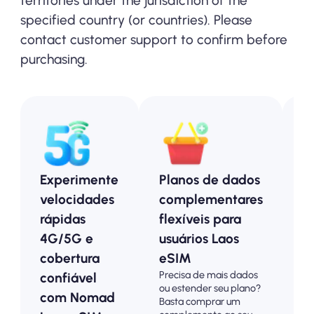
territories under the jurisdiction of the
specified country (or countries). Please
contact customer support to confirm before
purchasing.
Experimente
Planos de dados
P
velocidades
complementares
p
rápidas
flexíveis para
e
4G/5G e
usuários Laos
o
cobertura
eSIM
a
Precisa de mais dados
confiável
p
ou estender seu plano?
Es
com Nomad
Basta comprar um
pl