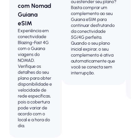
ou estender seu plano?
Es
com Nomad
Basta comprar um
pl
complemento ao seu
Guiana
Gu
Guiana eSIM para
co
eSIM
continuar desfrutando
4
Experiência em
da conectividade
co
conectividade
5G/4G perfeita.
Pa
Blazing-Fast 4G
Quando o seu plano
an
com o Guiana
inicial expirar, o seu
pa
viagens do
complemento é ativa
su
NOMAD.
automaticamente que
co
Verifique os
você se conecta sem
vi
detalhes do seu
interrupção.
o 
plano para obter
so
disponibilidade e
cu
velocidade de
rede específicas,
pois a cobertura
pode variar de
acordo com o
local e a hora do
dia.