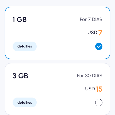
Por que Nomad eSIM
1 GB
Por 7 DIAS
Usando um eSIM
7
USD
detalhes
Para negócios
3 GB
Por 30 DIAS
15
USD
detalhes