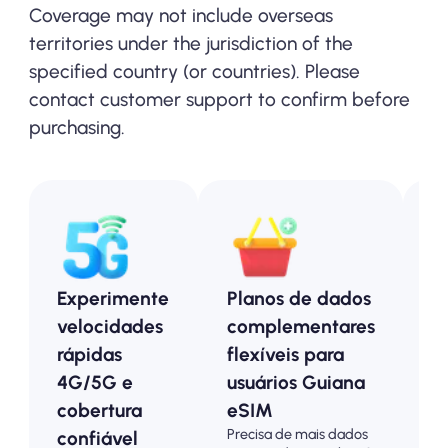
Coverage may not include overseas
territories under the jurisdiction of the
specified country (or countries). Please
contact customer support to confirm before
purchasing.
Experimente
Planos de dados
P
velocidades
complementares
p
rápidas
flexíveis para
G
4G/5G e
usuários Guiana
-
cobertura
eSIM
a
Precisa de mais dados
confiável
p