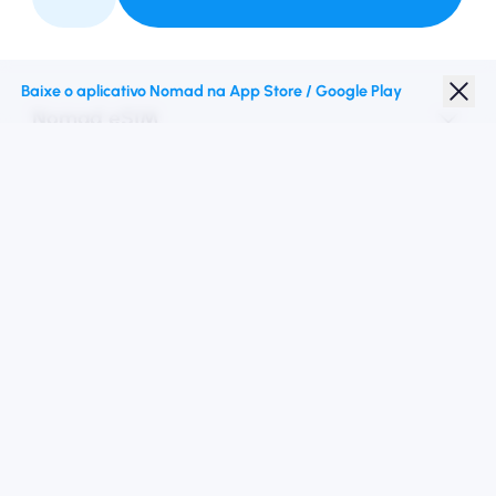
Faça parceria conosco
Baixe o aplicativo Nomad na App Store / Google Play
Nomad eSIM
Desconto para estudantes
Destinos principais
Siga -nos