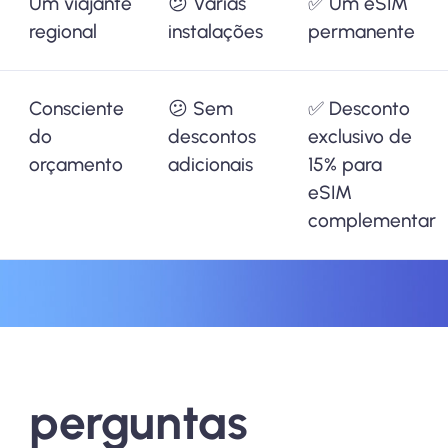
Um viajante
😕 Várias
✅ Um eSIM
regional
instalações
permanente
Consciente
😕 Sem
✅ Desconto
do
descontos
exclusivo de
orçamento
adicionais
15% para
eSIM
complementar
perguntas