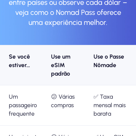
entre países ou observe cada dólar –
veja como o Nomad Pass oferece
uma experiência melhor.
Se você
Use um
Use o Passe
estiver…
eSIM
Nômade
padrão
Um
😕 Várias
✅ Taxa
passageiro
compras
mensal mais
frequente
barata