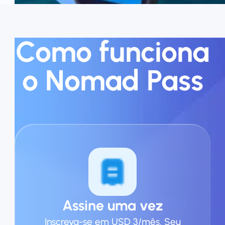
Como funciona
o Nomad Pass
Assine uma vez
Inscreva-se em USD 3/mês. Seu