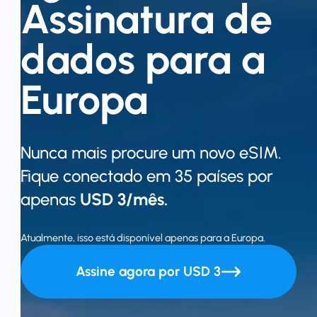
Assinatura de
Por que Nomad eSIM
dados para a
Usando um eSIM
Europa
Para negócios
Nunca mais procure um novo eSIM.
Fique conectado em 35 países por
apenas
USD 3/mês.
Atualmente, isso está disponível apenas para a Europa.
Assine agora por USD 3