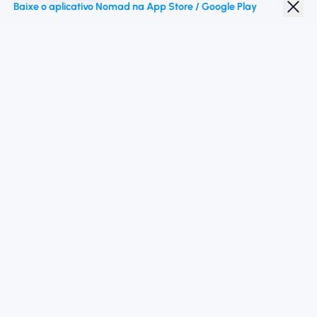
Baixe o aplicativo Nomad na App Store / Google Play
Desconto para estudantes
Destinos principais
Siga -nos
Termos de Serviço
política de Privacidade