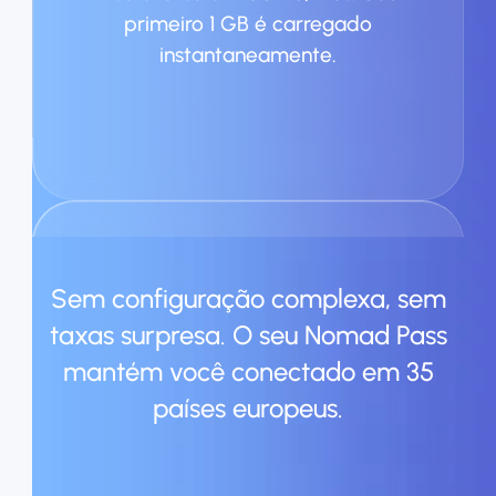
primeiro 1 GB é carregado
instantaneamente.
Sem configuração complexa, sem
taxas surpresa. O seu Nomad Pass
mantém você conectado em 35
Descontos Exclusivos
países europeus.
Precisa de mais dados? Economize
15% em todos os complementos
regionais da Europa (excluindo 1 GB).