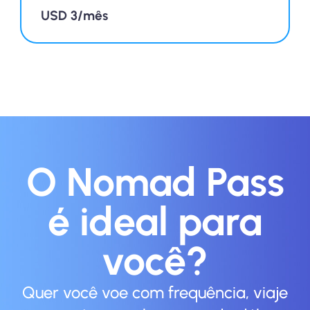
USD 3/mês
O Nomad Pass
é ideal para
você?
Quer você voe com frequência, viaje