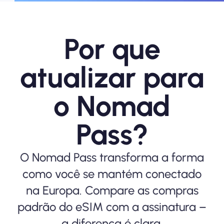
Observe que o complemento de 1 GB
está disponível com desconto de USD
3.
Por que
atualizar para
o Nomad
Pass?
Sem compromisso
Cancele a qualquer momento através
O Nomad Pass transforma a forma
das suas configurações de
como você se mantém conectado
pagamento. Sem taxas de rescisão.
na Europa. Compare as compras
padrão do eSIM com a assinatura –
a diferença é clara.