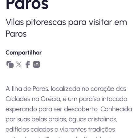
Paros
Por que Nomad eSIM
Vilas pitorescas para visitar em
Usando um eSIM
Paros
Compartilhar
Para negócios
A Ilha de Paros, localizada no coração das
Cíclades na Grécia, é um paraíso intocado
esperando para ser descoberto. Conhecida
por suas belas praias, águas cristalinas,
edifícios caiados e vibrantes tradições