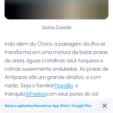
Source: Expedia
Indo além do Chora, a paisagem da ilha se
transforma em uma mistura de belas praias
de areia, águas cristalinas azul-turquesa e
colinas suavemente onduladas. As praias de
Antiparos são um grande atrativo, e com
razão. Seja o familiar
Psaraliki
, o
tranquilo
Sifneikos
com seus pores do sol
deslumbrantes, ou o pitoresco
Soros
, cada
Baixe o aplicativo Nomad na App Store / Google Play
praia oferece uma experiência única para