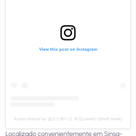
View this post on Instagram
A post shared by 셀프스튜디오 씨잌(seeik) (@self.seeik)
Localizado convenientemente em Sinsa-