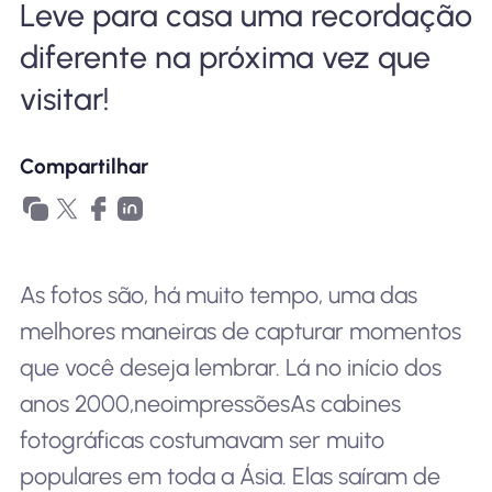
Leve para casa uma recordação
Por que Nomad eSIM
diferente na próxima vez que
visitar!
Usando um eSIM
Compartilhar
Para negócios
As fotos são, há muito tempo, uma das
melhores maneiras de capturar momentos
que você deseja lembrar. Lá no início dos
anos 2000,
neoimpressões
As cabines
fotográficas costumavam ser muito
populares em toda a Ásia. Elas saíram de