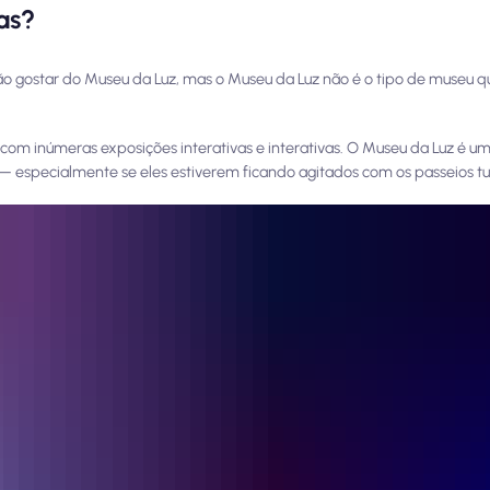
as?
o gostar do Museu da Luz, mas o Museu da Luz não é o tipo de museu q
com inúmeras exposições interativas e interativas. O Museu da Luz é u
— especialmente se eles estiverem ficando agitados com os passeios tur