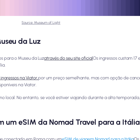
Source: Museum of Light
Museu da Luz
s para o Museu da Luz
através do seu site oficial
Os ingressos custam 17 
ia.
ingressos na Viator,
por um preço semelhante, mas com opção de cance
sponíveis na Viator.
 local. No entanto, se você estiver viajando durante a alta temporad
 um eSIM da Nomad Travel para a Itália
ique conectado em Roma com um
eSIM de viagem Nomad para a Itália
Os