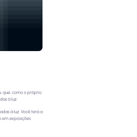
, que, como o próprio
das à luz.
adas à luz. Você terá a
mo em exposições