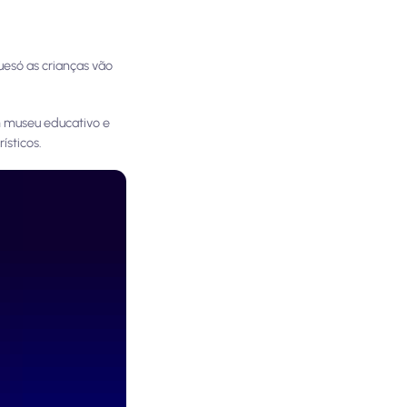
ue
só as crianças vão
m museu educativo e
ísticos.