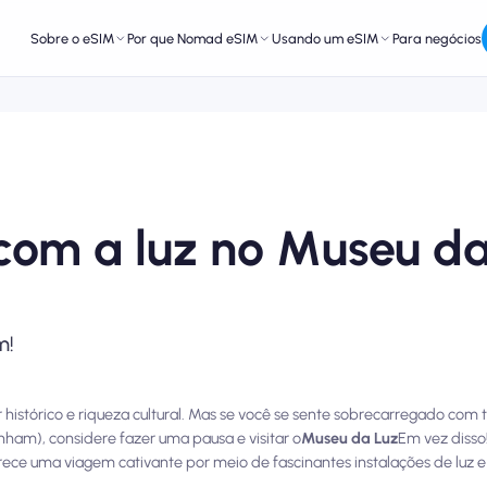
Sobre o eSIM
Por que Nomad eSIM
Usando um eSIM
Para negócios
com a luz no Museu da
m!
istórico e riqueza cultural. Mas se você se sente sobrecarregado com t
anham), considere fazer uma pausa e visitar o
Museu da Luz
Em vez disso
ece uma viagem cativante por meio de fascinantes instalações de luz e i