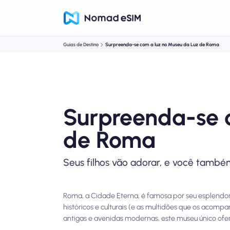
Guias de Destino
Surpreenda-se com a luz no Museu da Luz de Roma
Surpreenda-se 
de Roma
Seus filhos vão adorar, e você també
Roma, a Cidade Eterna, é famosa por seu esplendor h
históricos e culturais (e as multidões que os acomp
antigas e avenidas modernas, este museu único ofer