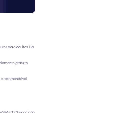
euros para adultos. Há
lamento gratuito.
a, é recomendável
 eSIMs da Nomad dão