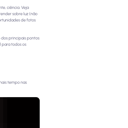
e, ciência. Veja
ender sobre luz (não
ortunidades de fotos
dos principais pontos
l para todos os
 mais tempo nas