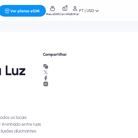
0
PT | USD
Ver planos eSIM
Meu eSIM
Carrinho
Entrar
Compartilhar
 Luz
odos os locais
! Aninhado entre ruas
lusões alucinantes.