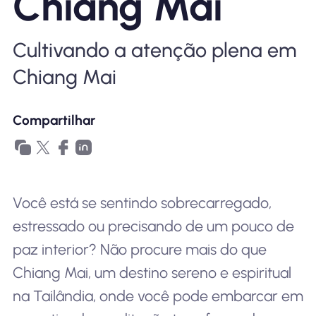
Chiang Mai
Por que Nomad eSIM
Cultivando a atenção plena em
Usando um eSIM
Chiang Mai
Compartilhar
Para negócios
Você está se sentindo sobrecarregado,
estressado ou precisando de um pouco de
paz interior? Não procure mais do que
Chiang Mai, um destino sereno e espiritual
na Tailândia, onde você pode embarcar em