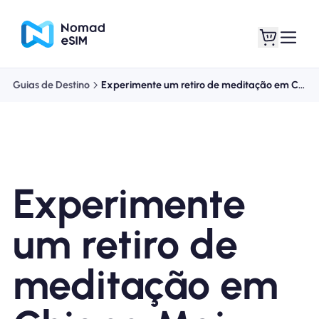
Guias de Destino
Experimente um retiro de meditação em Chiang Mai
Entrar Inscrever-se
Meus eSIM
Experimente
Planos de loja
um retiro de
meditação em
Sobre o eSIM