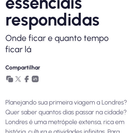
essenciais
Por que Nomad eSIM
respondidas
Usando um eSIM
Onde ficar e quanto tempo
ficar lá
Para negócios
Compartilhar
Planejando sua primeira viagem a Londres?
Quer saber quantos dias passar na cidade?
Londres é uma metrópole extensa, rica em
história, cultura e atividades infinitas. Para