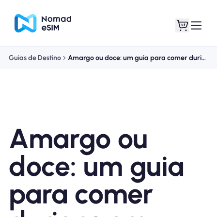
Guias de Destino
Amargo ou doce: um guia para comer durians em Cingapura
Entrar Inscrever-se
Meus eSIM
Amargo ou
Planos de loja
doce: um guia
para comer
Sobre o eSIM