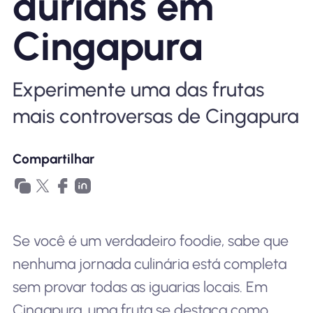
durians em
Por que Nomad eSIM
Cingapura
Usando um eSIM
Experimente uma das frutas
mais controversas de Cingapura
Para negócios
Compartilhar
Se você é um verdadeiro foodie, sabe que
nenhuma jornada culinária está completa
sem provar todas as iguarias locais. Em
Cingapura, uma fruta se destaca como