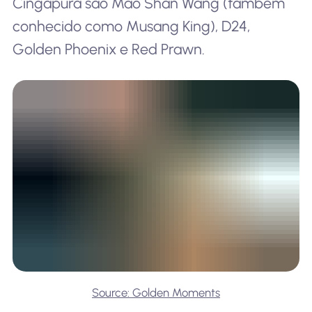
Cingapura são Mao Shan Wang (também
conhecido como Musang King), D24,
Golden Phoenix e Red Prawn.
Source: Golden Moments