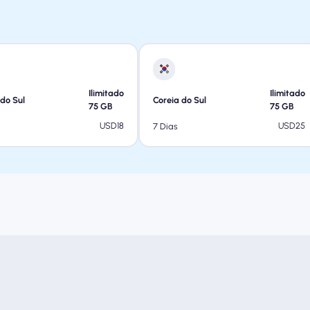
Ilimitado
Ilimitado
 do Sul
Coreia do Sul
75
GB
75
GB
USD
18
USD
25
7 Dias