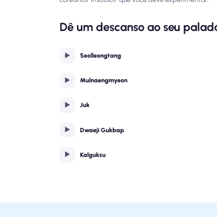
Dê um descanso ao seu palada
Seolleongtang
Mulnaengmyeon
Juk
Dwaeji Gukbap
Kalguksu