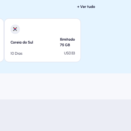
+ Ver tudo
Ilimitado
Coreia do Sul
75
GB
USD
33
10 Dias