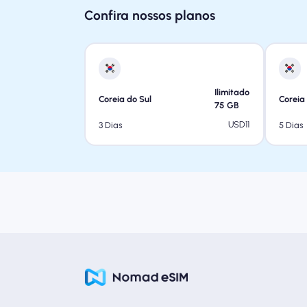
Confira nossos planos
Ilimitado
Coreia do Sul
Coreia
75
GB
USD
11
3 Dias
5 Dias