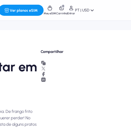
0
PT | USD
Ver planos eSIM
Meu eSIM
Carrinho
Entrar
Compartilhar
tar em
a. De frango frito
querer perder! No
sta de alguns pratos