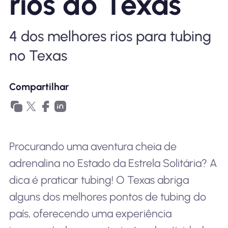
rios do Texas
Por que Nomad eSIM
4 dos melhores rios para tubing
Usando um eSIM
no Texas
Compartilhar
Para negócios
Procurando uma aventura cheia de
adrenalina no Estado da Estrela Solitária? A
dica é praticar tubing! O Texas abriga
alguns dos melhores pontos de tubing do
país, oferecendo uma experiência