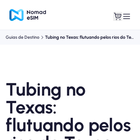
Guias de Destino
Tubing no Texas: flutuando pelos rios do Texas
Entrar Inscrever-se
Meus eSIM
Tubing no
Planos de loja
Texas:
flutuando pelos
Sobre o eSIM